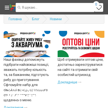
0
Головна
Блог
Новини
Наші фахівці допоможуть
Щоб отримувати оптові ціни,
підібрати найсвіжіші позиції,
достатньо зареєструватися
зважать потрібну кількість
на сайті та отримати свій
та, за бажанням, підготують
особистий штрихкод
рибу до приготування.
Докладніше
Сформуйте набір для
Оптові ціни - для кожного!
сімейної вечері, святкового
У Продбаза ви можете зібрати
Отримайте штрихкод та
столу або корисного
щоденного меню.
власний набір свіжої риби!
економте щодня
Докладніше