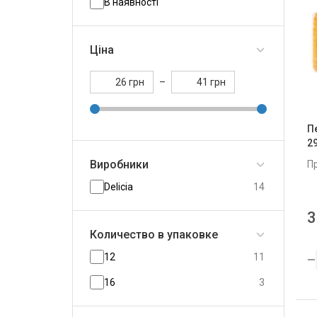
В наявності
Ціна
грн
–
грн
П
29
Виробники
П
Delicia
14
3
Количество в упаковке
12
11
16
3