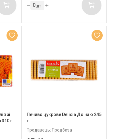
шт
ія зі
Печиво цукрове Delicia До чаю 245
310 г
г
Продавець: Продбаза