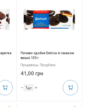
гаритка
Печиво здобне Delicia зі смаком
вишні 135 г
Продавець: Продбаза
41,00 грн
шт