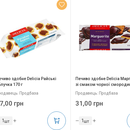
ечиво здобне Delicia Райські
Печиво здобне Delicia Мар
блучка 170 г
зі смаком чорної смородин
родавець: Продбаза
Продавець: Продбаза
7,00 грн
31,00 грн
шт
шт