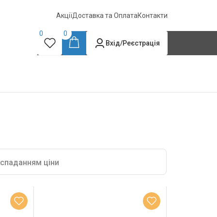
Акції
Доставка та Оплата
Контакти
0
0
Вхід/Реєстрація
 спаданням ціни