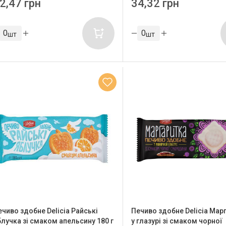
2,47 грн
34,32 грн
шт
шт
ечиво здобне Delicia Райські
Печиво здобне Delicia Мар
блучка зі смаком апельсину 180 г
у глазурі зі смаком чорної