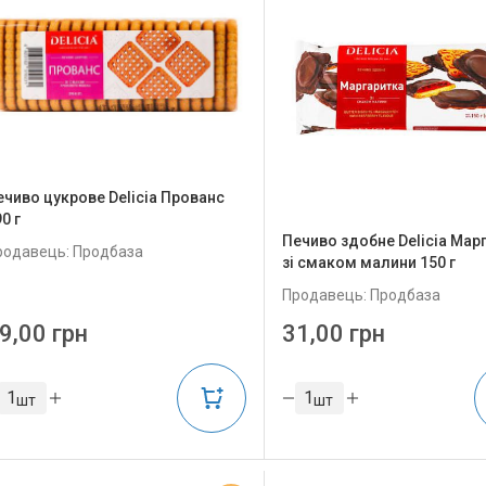
ечиво цукрове Delicia Прованс
0 г
Печиво здобне Delicia Мар
родавець: Продбаза
зі смаком малини 150 г
Продавець: Продбаза
9,00 грн
31,00 грн
шт
шт