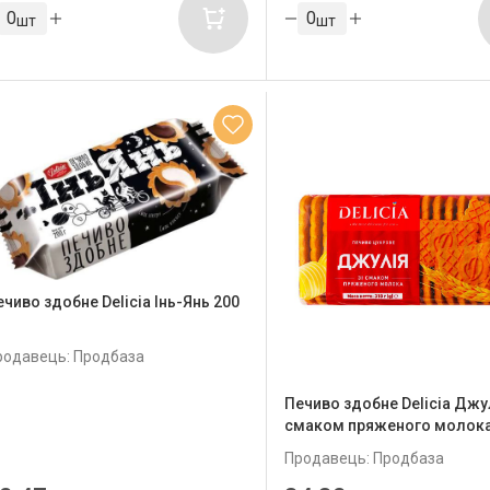
шт
шт
ечиво здобне Delicia Інь-Янь 200
родавець: Продбаза
Печиво здобне Delicia Джул
смаком пряженого молока 
Продавець: Продбаза