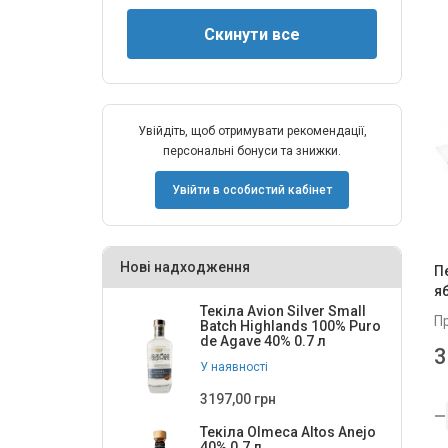
Увійдіть, щоб отримувати рекомендації,
персональні бонуси та знижки.
Увійти в особистий кабінет
Нові надходження
П
я
Текіла Avion Silver Small
П
Batch Highlands 100% Puro
de Agave 40% 0.7 л
3
У наявності
3197,00 грн
Текіла Olmeca Altos Anejo
40% 0.7 л