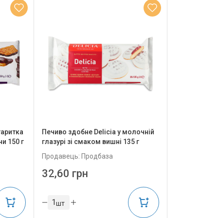
гаритка
Печиво здобне Delicia у молочній
и 150 г
глазурі зі смаком вишні 135 г
Продавець: Продбаза
32,60 грн
шт