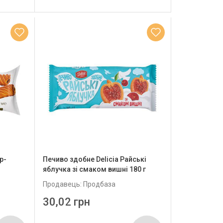
р-
Печиво здобне Delicia Райські
яблучка зі смаком вишні 180 г
Продавець: Продбаза
30,02 грн