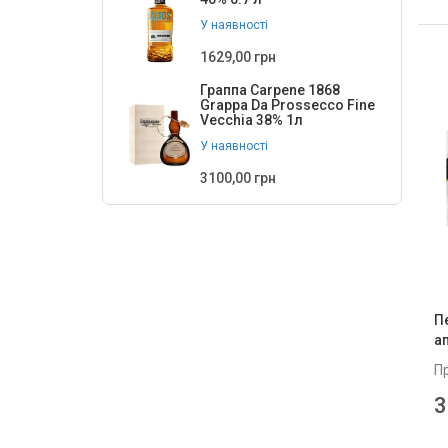
У наявності
1629,00 грн
Граппа Carpene 1868
Grappa Da Prossecco Fine
Vecchia 38% 1л
У наявності
3100,00 грн
П
а
П
3