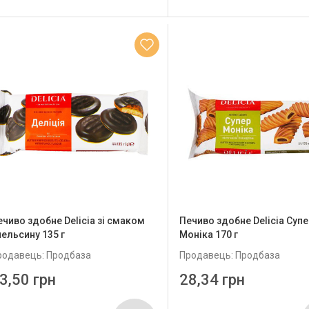
ечиво здобне Delicia зі смаком
Печиво здобне Delicia Супе
пельсину 135 г
Моніка 170 г
родавець: Продбаза
Продавець: Продбаза
3,50 грн
28,34 грн