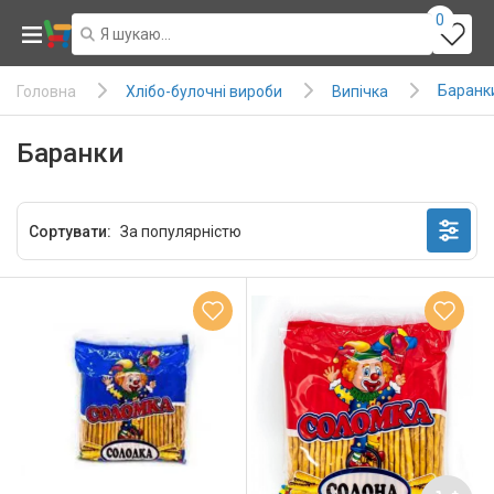
0
Баранк
Хлібо-булочні вироби
Випічка
Головна
Баранки
Сортувати: