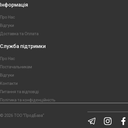
Інформація
Про Нас
Відгуки
Доставка та Оплата
Служба підтримки
Про Нас
Постачальникам
Відгуки
Контакти
Питання та відповіді
Політика та конфіденційність
© 2026 ТОО “ПродБаза”