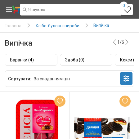
0
Випічка
Хлібо-булочні вироби
Головна
Випічка
1/6
Баранки (4)
Здоба (0)
Кекси (0)
Сортувати: