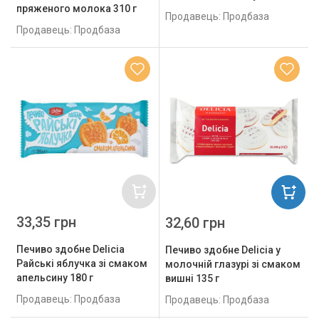
пряженого молока 310 г
Продавець: Продбаза
Продавець: Продбаза
33,35 грн
32,60 грн
Печиво здобне Delicia
Печиво здобне Delicia у
Райські яблучка зі смаком
молочній глазурі зі смаком
апельсину 180 г
вишні 135 г
Продавець: Продбаза
Продавець: Продбаза