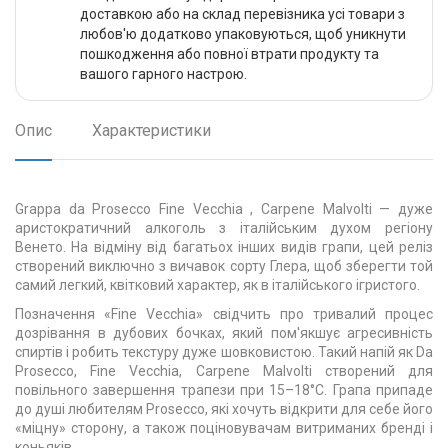
доставкою або на склад перевізника усі товари з
любов'ю додатково упаковуються, щоб уникнути
пошкодження або повної втрати продукту та
вашого гарного настрою.
Опис
Характеристики
Grappa da Prosecco Fine Vecchia , Carpene Malvolti — дуже
аристократичний алкоголь з італійським духом регіону
Венето. На відміну від багатьох інших видів грапи, цей реліз
створений виключно з вичавок сорту Глера, щоб зберегти той
самий легкий, квітковий характер, як в італійського ігристого.
Позначення «Fine Vecchia» свідчить про тривалий процес
дозрівання в дубових бочках, який пом'якшує агресивність
спиртів і робить текстуру дуже шовковистою. Такий напій як Da
Prosecco, Fine Vecchia, Carpene Malvolti створений для
повільного завершення трапези при 15–18°C. Грапа припаде
до душі любителям Prosecco, які хочуть відкрити для себе його
«міцну» сторону, а також поціновувачам витриманих бренді і
коньяків.