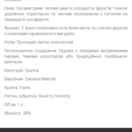
Смак: Оксамитовий, теплий смак зі солодкістю фруктів, тонкою
деревною структурою та чистим післясмаком з натяком на
лакрицю й сухофрукти.
Аромат: У букеті інтенсивні ноти білих квітів та стиглих фруктів
з нюансами підсмаженого мигдалю.
Колір: Прозорий, світло-золотистий
Гастрономічне поєднання: Чудова з твердими витриманими
сирами, темним шоколадом або традиційною італійською
випічкою
Категорія Граппа
Виробник Carpene Malvolti
Країна Італія
Регіон, субрегіон Венето (Veneto)
Об'єм 1 л
Міцність 38%