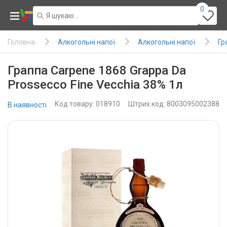
0
Алкогольні напої
Алкогольні напої
Гр
Головна
Граппа Carpene 1868 Grappa Da
Prossecco Fine Vecchia 38% 1л
Код товару: 018910
Штрих код: 8003095002388
В наявності