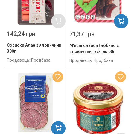
142,24 грн
71,37 грн
Сосиски Алан з яловичини
М'ясні слайси Глобино з
300г
яловичини газ/пак 50г
Продавець: Продбаза
Продавець: Продбаза