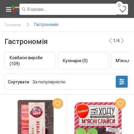
0
Гастрономія
Головна
Гастрономія
1/4
Ковбасні вироби
Кулінарія (0)
М'ясо,пт
(109)
Сортувати: