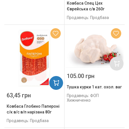
Ковбаса Спец Цех
Єврейська с/в 260г
Продавець: Продбаза
105.00 грн
Тушка курки 1 кат. охол. ваг
63,45 грн
Продавець: ФОП
Хижниченко
Ковбаса Глобино Папероні
с/к в/с в/п нарізана 80г
Продавець: Продбаза