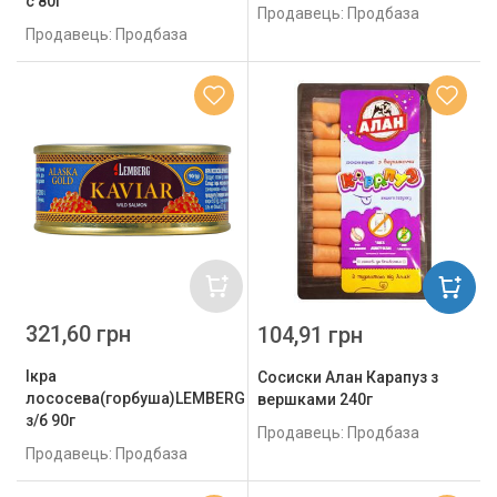
с 80г
Продавець: Продбаза
Продавець: Продбаза
321,60 грн
104,91 грн
Ікра
Сосиски Алан Карапуз з
лососева(горбуша)LEMBERG
вершками 240г
з/б 90г
Продавець: Продбаза
Продавець: Продбаза