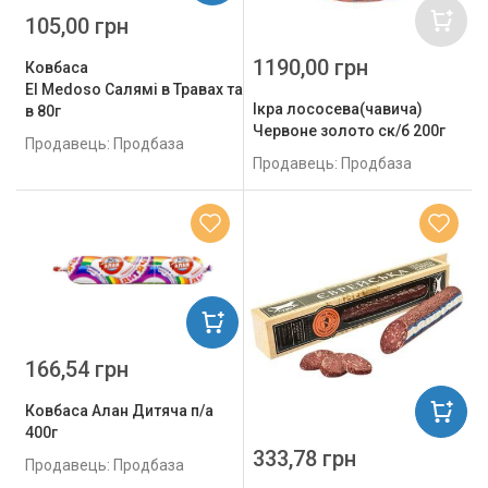
105,00 грн
1190,00 грн
Ковбаса
El Medoso Салямі в Травах та Зелені с/
Ікра лососева(чавича)
в 80г
Червоне золото ск/б 200г
Продавець: Продбаза
Продавець: Продбаза
166,54 грн
Ковбаса Алан Дитяча п/а
400г
333,78 грн
Продавець: Продбаза