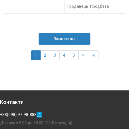
Продавець: Продбаза
Показати ще
1
2
3
4
5
>
>|
Контакти
+38(098) 97-98-888
Дзвінки з 9:00 до 18:00 (Сб-Вс вихідні)