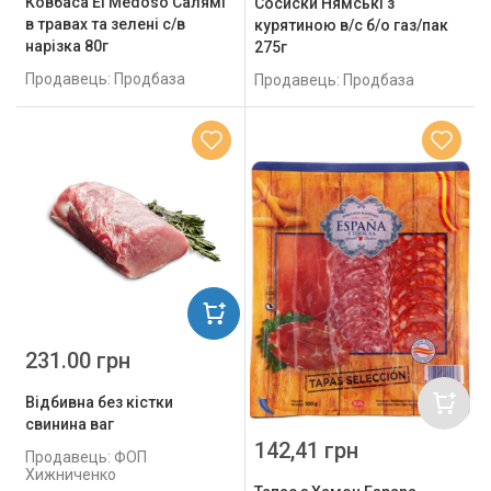
Ковбаса El Medoso Салямі
Сосиски Нямські з
в травах та зелені с/в
курятиною в/с б/о газ/пак
нарізка 80г
275г
Продавець: Продбаза
Продавець: Продбаза
231.00 грн
Відбивна без кістки
свинина ваг
142,41 грн
Продавець: ФОП
Хижниченко