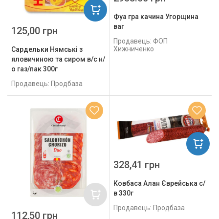
Фуа гра качина Угорщина
ваг
125,00 грн
Продавець: ФОП
Хижниченко
Сардельки Нямські з
яловичиною та сиром в/с н/
о газ/пак 300г
Продавець: Продбаза
328,41 грн
Ковбаса Алан Єврейська с/
в 330г
Продавець: Продбаза
112,50 грн