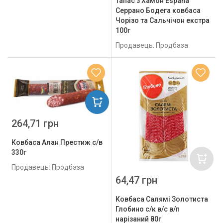
Тапас з Хамон Espana
Серрано Бодега ковбаса
Чорізо та Сальчічон екстра
100г
Продавець: Продбаза
264,71 грн
Ковбаса Алан Престиж с/в
330г
Продавець: Продбаза
64,47 грн
Ковбаса Салямі Золотиста
Глобино с/к в/с в/п
нарізаний 80г