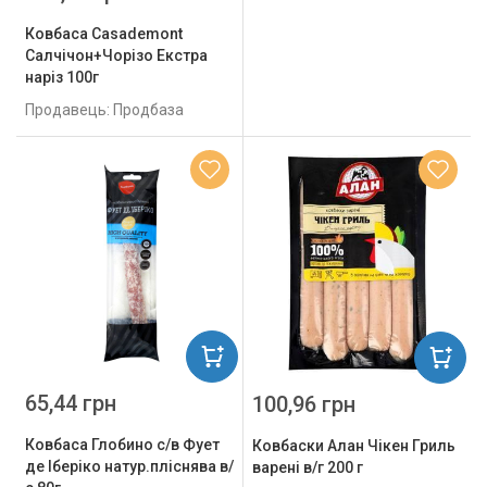
Ковбаса Casademont
Салчічон+Чорізо Екстра
наріз 100г
Продавець: Продбаза
65,44 грн
100,96 грн
Ковбаса Глобино с/в Фует
Ковбаски Алан Чікен Гриль
де Іберіко натур.пліснява в/
варені в/г 200 г