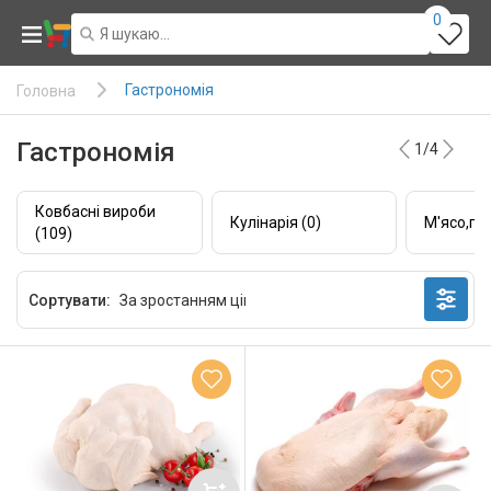
0
Гастрономія
Головна
Гастрономія
1/4
Ковбасні вироби
Кулінарія (0)
М'ясо,пт
(109)
Сортувати: