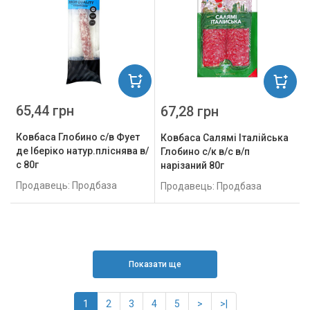
65,44 грн
67,28 грн
Ковбаса Глобино с/в Фует
Ковбаса Салямі Італійська
де Іберіко натур.пліснява в/
Глобино с/к в/с в/п
с 80г
нарізаний 80г
Продавець: Продбаза
Продавець: Продбаза
Показати ще
1
2
3
4
5
>
>|