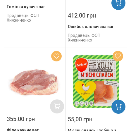
Гомілка куряча ваг
412.00 грн
Продавець: ФОП
Хижниченко
Ошийок яловичина ваг
Продавець: ФОП
Хижниченко
355.00 грн
55,00 грн
Філе качине ваг
М'ясні слайси Глобино з