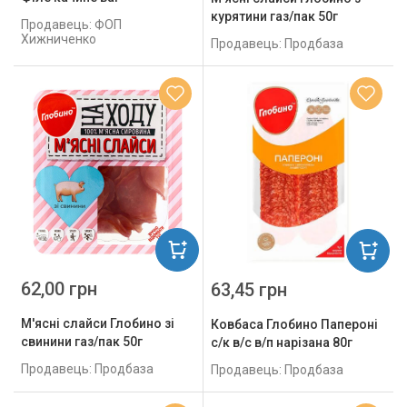
курятини газ/пак 50г
Продавець: ФОП
Хижниченко
Продавець: Продбаза
62,00 грн
63,45 грн
М'ясні слайси Глобино зі
Ковбаса Глобино Папероні
свинини газ/пак 50г
с/к в/с в/п нарізана 80г
Продавець: Продбаза
Продавець: Продбаза