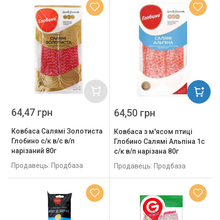
64,47 грн
64,50 грн
Ковбаса Салямі Золотиста
Ковбаса з м'ясом птиці
Глобино с/к в/с в/п
Глобино Салямі Альпіна 1с
нарізаний 80г
с/к в/п нарізана 80г
Продавець: Продбаза
Продавець: Продбаза