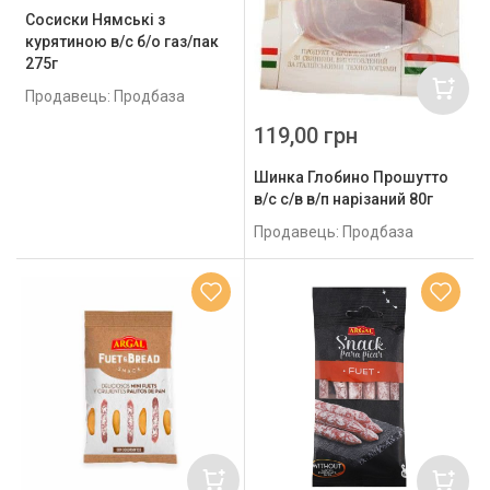
Сосиски Нямські з
курятиною в/с б/о газ/пак
275г
Продавець: Продбаза
119,00 грн
Шинка Глобино Прошутто
в/с с/в в/п нарізаний 80г
Продавець: Продбаза