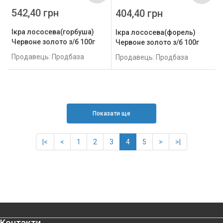
542,40 грн
404,40 грн
Ікра лососева(горбуша)
Ікра лососева(форель)
Червоне золото з/б 100г
Червоне золото з/б 100г
Продавець: Продбаза
Продавець: Продбаза
Показати ще
|<
<
1
2
3
4
5
>
>|
Контакти