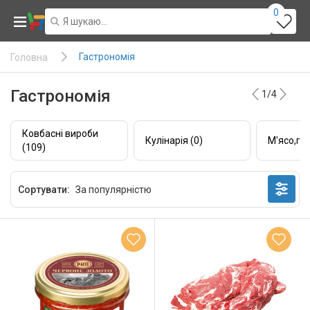
0
Гастрономія
Головна
Гастрономія
1/4
Ковбасні вироби
Кулінарія (0)
М'ясо,пт
(109)
Сортувати: