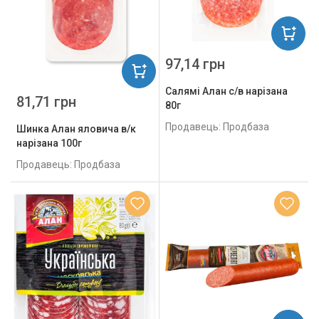
97,14 грн
Салямі Алан с/в нарізана
81,71 грн
80г
Продавець: Продбаза
Шинка Алан яловича в/к
нарізана 100г
Продавець: Продбаза