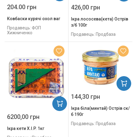
204.00 грн
426,00 грн
Ковбаски курячі охол ваг
Ікра лососева(кета) Острів
з/б 100г
Продавець: ФОП
Хижниченко
Продавець: Продбаза
144,30 грн
Ікра біла(минтай) Острів ск/
б 190г
6200,00 грн
Продавець: Продбаза
Ікра кети X.I.P. 1кг