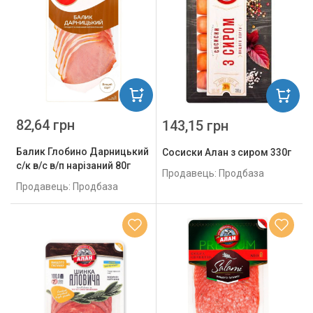
82,64 грн
143,15 грн
Балик Глобино Дарницький
Сосиски Алан з сиром 330г
с/к в/с в/п нарізаний 80г
Продавець: Продбаза
Продавець: Продбаза