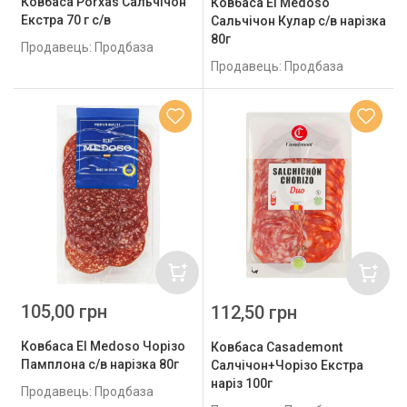
Ковбаса Porxas Сальчічон
Ковбаса El Medoso
Екстра 70 г с/в
Сальчічон Кулар с/в нарізка
80г
Продавець: Продбаза
Продавець: Продбаза
105,00 грн
112,50 грн
Ковбаса El Medoso Чорізо
Ковбаса Casademont
Памплона с/в нарізка 80г
Салчічон+Чорізо Екстра
наріз 100г
Продавець: Продбаза