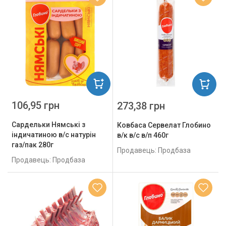
106,95 грн
273,38 грн
Сардельки Нямські з
Ковбаса Сервелат Глобино
індичатиною в/с натурін
в/к в/с в/п 460г
газ/пак 280г
Продавець: Продбаза
Продавець: Продбаза