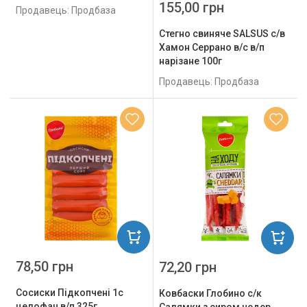
155,00 грн
Продавець: Продбаза
Стегно свиняче SALSUS с/в
Хамон Серрано в/с в/п
нарізане 100г
Продавець: Продбаза
78,50 грн
72,20 грн
Сосиски Підкопчені 1с
Ковбаски Глобино с/к
целофан в/п 325г