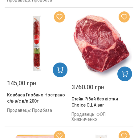
Продавець: Продбаза
145,00 грн
3760.00 грн
Ковбаса Глобино Нострано
Стейк Рібай без кістки
с/в в/с в/п 200г
Choice США ваг
Продавець: Продбаза
Продавець: ФОП
Хижниченко