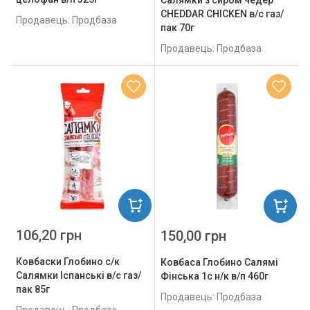
Салямки з сиром чедер
CHEDDAR CHICKEN в/с газ/
Продавець: Продбаза
пак 70г
Продавець: Продбаза
106,20 грн
150,00 грн
Ковбаски Глобино с/к
Ковбаса Глобино Салямі
Салямки Іспанські в/с газ/
Фінська 1с н/к в/п 460г
пак 85г
Продавець: Продбаза