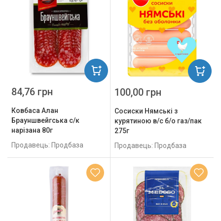
84,76 грн
100,00 грн
Ковбаса Алан
Сосиски Нямські з
Брауншвейгська с/к
курятиною в/с б/о газ/пак
нарізана 80г
275г
Продавець: Продбаза
Продавець: Продбаза