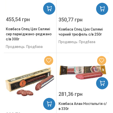
455,54 грн
350,77 грн
Ковбаса Спец Цех Салямі
Ковбаса Спец Цех Салямі
сир парміджано-реджано
чорний трюфель с/в 250г
с/в 300г
Продавець: Продбаза
Продавець: Продбаза
281,36 грн
Ковбаса Алан Ностальгія с/
в 330г