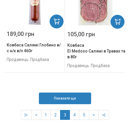
189,00 грн
105,00 грн
Ковбаса Салямі Глобино в/
Ковбаса
с н/к в/п 460г
El Medoso Салямі в Травах та Зе
в 80г
Продавець: Продбаза
Продавець: Продбаза
Показати ще
|<
<
1
2
3
4
5
>
>|