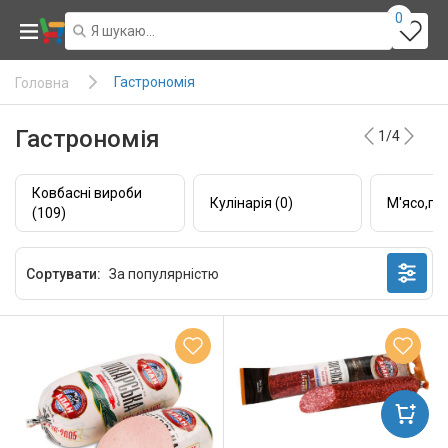
0
Гастрономія
Головна
Гастрономія
1/4
Ковбасні вироби
Кулінарія (0)
М'ясо,пт
(109)
Сортувати: