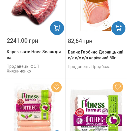
2241.00 грн
82,64 грн
Каре ягняти Нова Зеландія
Балик Глобино Дарницький
ваг
с/к в/с в/п нарізаний 80г
Продавець: ФОП
Продавець: Продбаза
Хижниченко