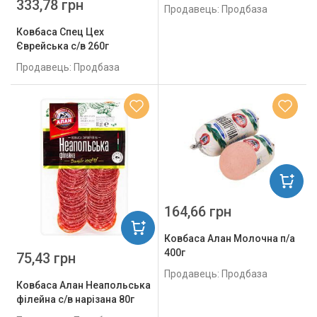
333,78 грн
Продавець: Продбаза
Ковбаса Спец Цех
Єврейська с/в 260г
Продавець: Продбаза
164,66 грн
Ковбаса Алан Молочна п/а
400г
75,43 грн
Продавець: Продбаза
Ковбаса Алан Неапольська
філейна с/в нарізана 80г