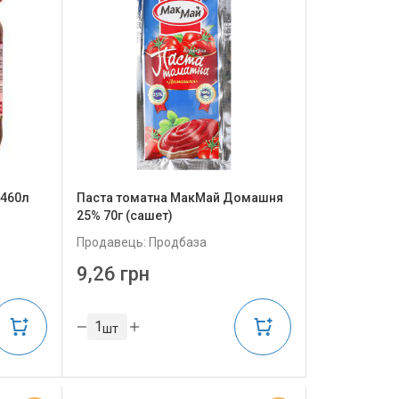
,460л
Паста томатна МакМай Домашня
25% 70г (сашет)
Продавець: Продбаза
9,26 грн
шт