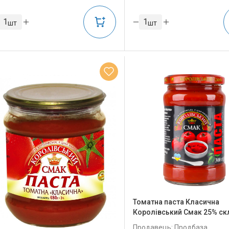
шт
шт
Томатна паста Класична
Королівський Смак 25% ск
Продавець: Продбаза