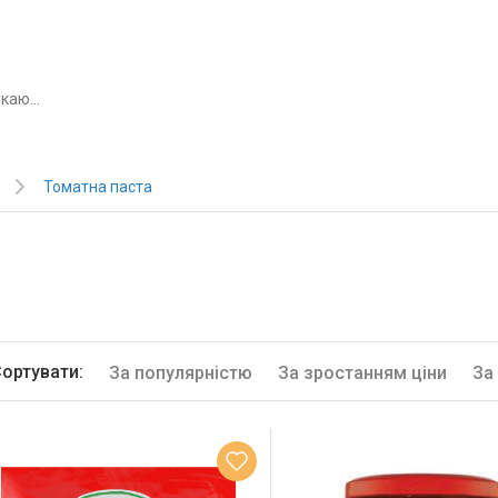
Томатна паста
ортувати:
За популярністю
За зростанням ціни
За