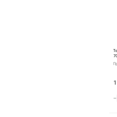
Т
7
П
1