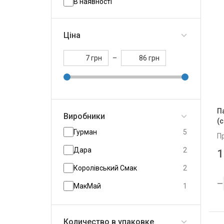
В наявності
Ціна
грн
–
грн
П
Виробники
(
Гурман
5
П
Дара
2
1
Королівський Смак
2
МакМай
1
Маринадо
1
Количество в упаковке
Руна
3