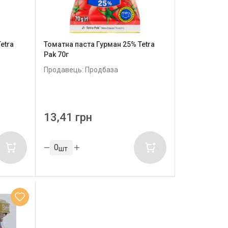
еtra
Томатна паста Гурман 25% Теtra
Pak 70г
Продавець: Продбаза
13,41 грн
шт