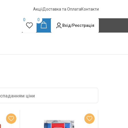
Акції
Доставка та Оплата
Контакти
0
0
Вхід/Реєстрація
 спаданням ціни