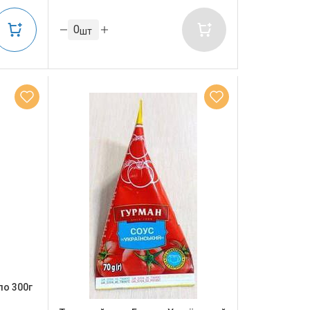
шт
ло 300г