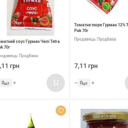
Томатне пюре Гурман 12% Т
Pak 70г
Продавець: Продбаза
оматний соус Гурман Чилі Теtra
k 70г
родавець: Продбаза
,11 грн
7,11 грн
шт
шт