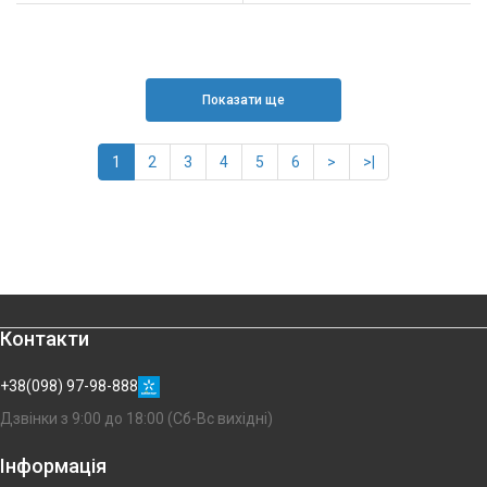
Показати ще
1
2
3
4
5
6
>
>|
Контакти
+38(098) 97-98-888
Дзвінки з 9:00 до 18:00 (Сб-Вс вихідні)
Інформація