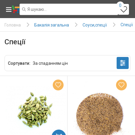
0
Спеції
Бакалія загальна
Соуси,спеції
Головна
Спеції
Сортувати: