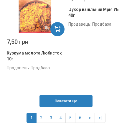
Цукор ванільний Мрія УБ
40г
Продавець: Продбаза
7,50 грн
Куркума молота Любисток
10г
Продавець: Продбаза
Показати ще
1
2
3
4
5
6
>
>|