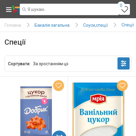
0
Спеції
Бакалія загальна
Соуси,спеції
Головна
Спеції
Сортувати: