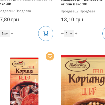
еко 30г
огірків Деко 30г
родавець: Продбаза
Продавець: Продбаза
7,80 грн
13,10 грн
шт
шт