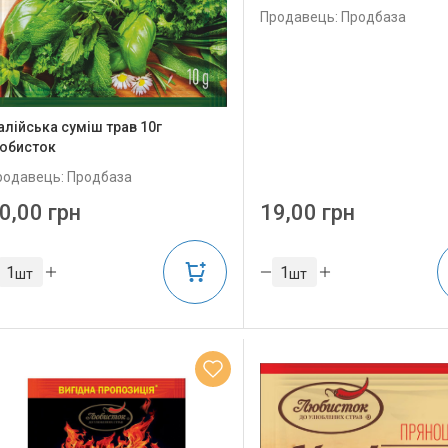
Продавець: Продбаза
талійська суміш трав 10г
юбисток
родавець: Продбаза
0,00 грн
19,00 грн
шт
шт