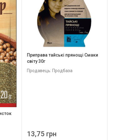
Приправа тайські прянощі Смаки
світу 30г
Продавець: Продбаза
исток
13,75 грн