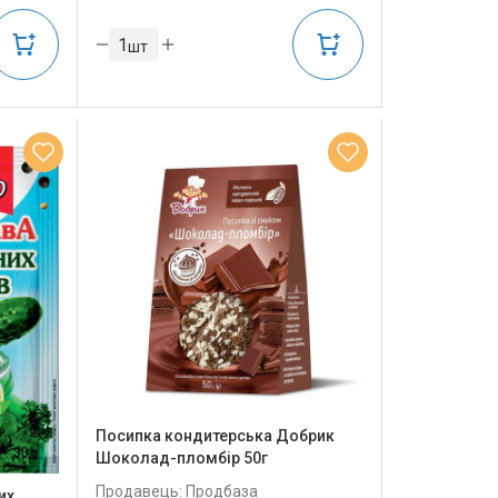
шт
Посипка кондитерська Добрик
Шоколад-пломбір 50г
Продавець: Продбаза
их