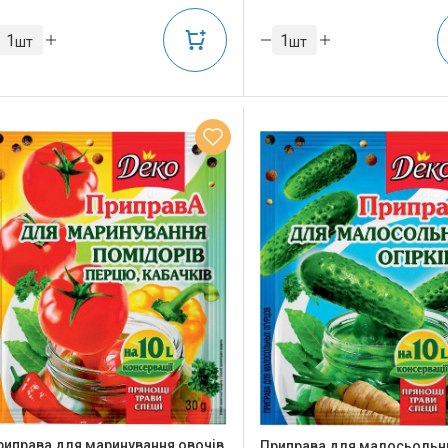
шт
шт
риправа для маринування овочів
Приправа для малосьольн