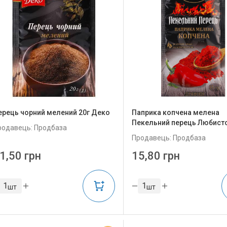
ерець чорний мелений 20г Деко
Паприка копчена мелена
Пекельний перець Любисто
родавець: Продбаза
Продавець: Продбаза
1,50 грн
15,80 грн
шт
шт