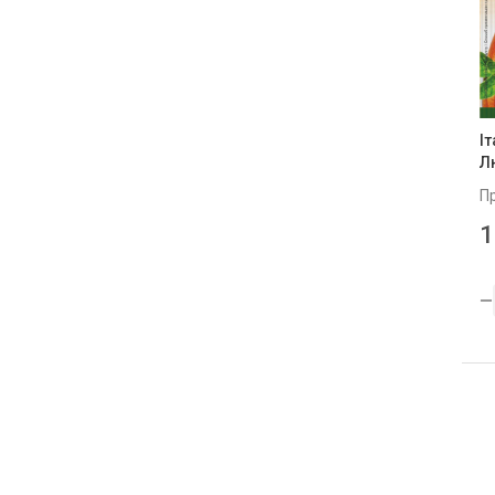
42
2
45
6
48
1
І
50
4
Л
500
1
П
1
55
1
56
5
58
1
6
5
60
2
7
3
75
1