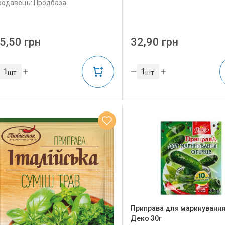
родавець: Продбаза
5,50 грн
32,90 грн
шт
шт
Приправа для маринування 
Деко 30г