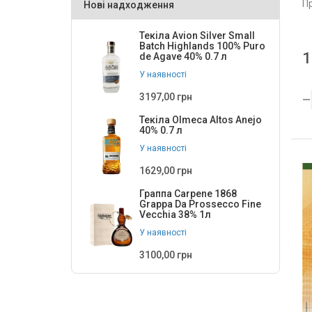
П
Нові надходження
24
3
25
10
Текіла Avion Silver Small
Batch Highlands 100% Puro
1
de Agave 40% 0.7 л
26
1
У наявності
28
2
3197,00 грн
30
9
Текіла Olmeca Altos Anejo
40% 0.7 л
32
2
У наявності
33
2
1629,00 грн
34
2
Граппа Carpene 1868
Grappa Da Prossecco Fine
35
7
Vecchia 38% 1л
36
У наявності
3
3100,00 грн
38
3
40
4
400
1