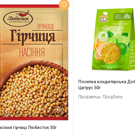
Посипка кондитерська До
Цитрус 50г
Продавець: Продбаза
асіння гірчиці Любисток 50г