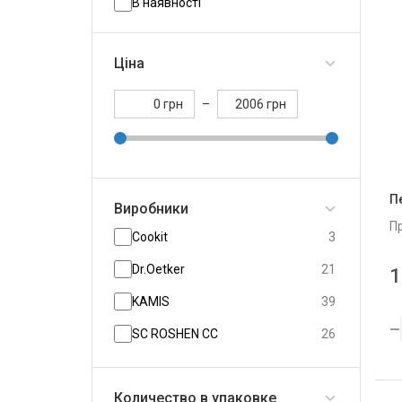
В наявності
Ціна
грн
–
грн
П
Виробники
П
Cookit
3
Dr.Oetker
21
1
KAMIS
39
SC ROSHEN CC
26
Деко
11
Количество в упаковке
Десналенд
3