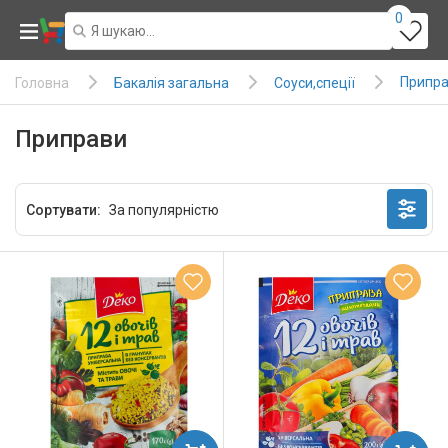
0
Припр
Бакалія загальна
Соуси,спеції
Головна
Приправи
Сортувати: