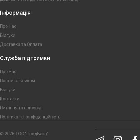
Інформація
Про Нас
Відгуки
Доставка та Оплата
Служба підтримки
Про Нас
Постачальникам
Відгуки
Контакти
Питання та відповіді
Політика та конфіденційність
© 2026 ТОО “ПродБаза”