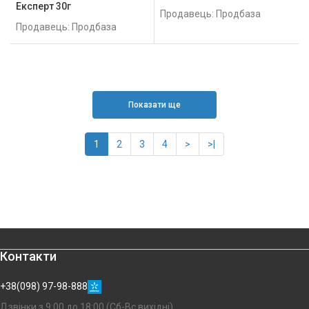
Експерт 30г
Продавець: Продбаза
Продавець: Продбаза
Показати ще
1
2
3
4
>
>|
Контакти
+38(098) 97-98-888
Дзвінки з 9:00 до 18:00 (Сб-Вс вихідні)