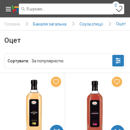
0
Оцет
Бакалія загальна
Соуси,спеції
Головна
Оцет
Сортувати: