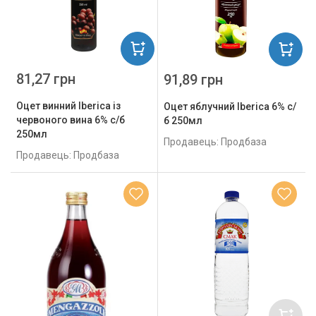
81,27 грн
91,89 грн
Оцет винний Iberica із
Оцет яблучний Iberica 6% с/
червоного вина 6% с/б
б 250мл
250мл
Продавець: Продбаза
Продавець: Продбаза