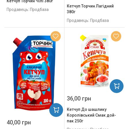
Кетчуп Торчин Чілі 380г
Кетчуп Торчин Лагідний
Продавець: Продбаза
380г
Продавець: Продбаза
36,00 грн
Кетчуп До шашлику
Королівський Смак дой-
пак 250г
40,00 грн