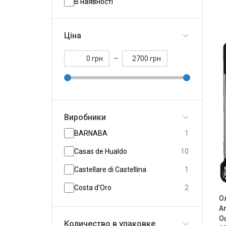
В наявності
Ціна
грн
–
грн
Виробники
BARNABA
1
Casas de Hualdo
10
Castellare di Castellina
1
Costa d'Oro
2
О
Critida
4
Ar
О
Количество в упаковке
Ellada
2