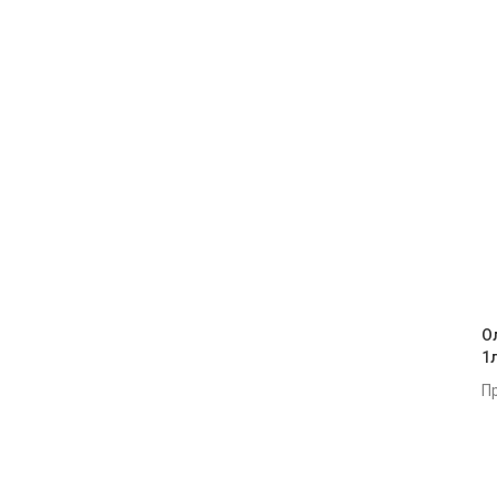
О
1
П