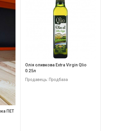
Олія оливкова Extra Virgin Qlio
0.25л
Продавець: Продбаза
шка ПET