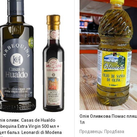
Олія Оливкова Помас пля
лія оливк. Casas de Hualdo
1л
bequina Extra Virgin 500 мл +
Продавець: Продбаза
цет бальз. Leonardi di Modena