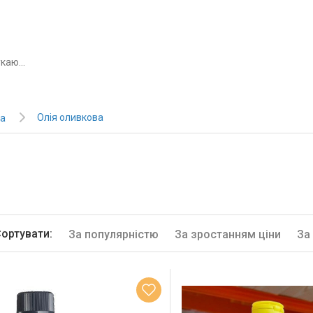
Олія оливкова
на
ортувати:
За популярністю
За зростанням ціни
За