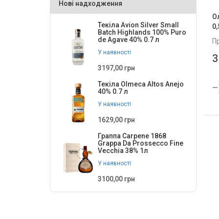
Нові надходження
Ол
Текіла Avion Silver Small
0,
Batch Highlands 100% Puro
de Agave 40% 0.7 л
П
У наявності
3
3197,00 грн
Текіла Olmeca Altos Anejo
40% 0.7 л
У наявності
1629,00 грн
Граппа Carpene 1868
Grappa Da Prossecco Fine
Vecchia 38% 1л
У наявності
3100,00 грн