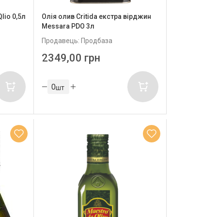
lio 0,5л
Олія олив Critida екстра вірджин
Messara PDO 3л
Продавець: Продбаза
2349,00 грн
шт