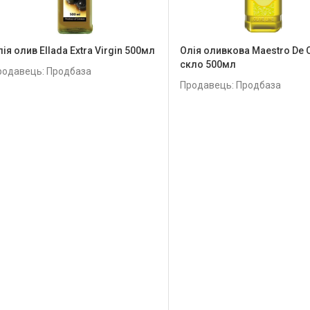
ія олив Ellada Extra Virgin 500мл
Олія оливкова Maestro De O
скло 500мл
родавець: Продбаза
Продавець: Продбаза