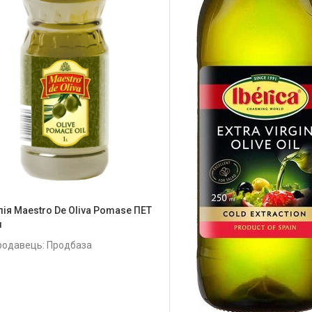
лія Maestro De Oliva Pomase ПЕТ
л
родавець: Продбаза