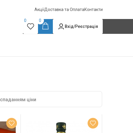
Акції
Доставка та Оплата
Контакти
0
0
Вхід/Реєстрація
 спаданням ціни