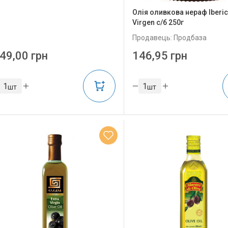
Олія оливкова нераф Iberic
Virgen с/б 250г
Продавець: Продбаза
49,00 грн
146,95 грн
шт
шт