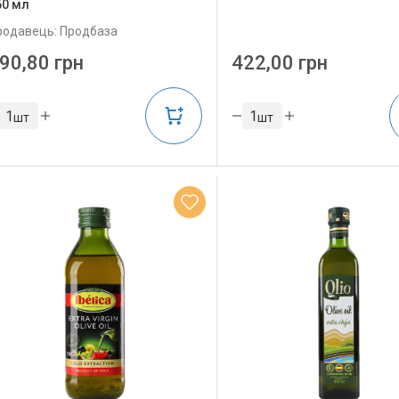
50 мл
родавець: Продбаза
90,80 грн
422,00 грн
шт
шт