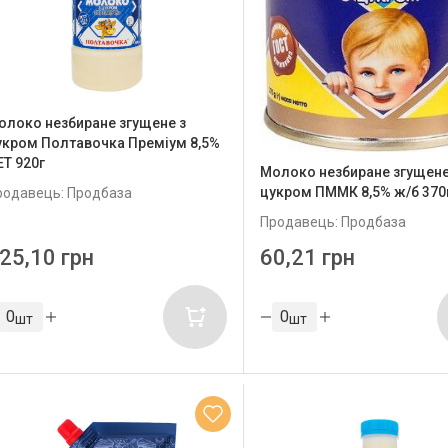
олоко незбиране згущене з
укром Полтавочка Преміум 8,5%
ЕТ 920г
Молоко незбиране згущене
цукром ПММК 8,5% ж/б 370
родавець: Продбаза
Продавець: Продбаза
25,10 грн
60,21 грн
шт
шт