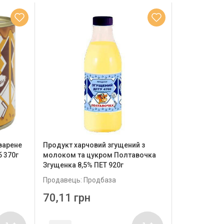
варене
Продукт харчовий згущений з
б 370г
молоком та цукром Полтавочка
Згущенка 8,5% ПЕТ 920г
Продавець: Продбаза
70,11 грн