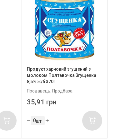
Продукт харчовий згущений з
молоком Полтавочка Згущенка
8,5% ж/б 370г
Продавець: Продбаза
35,91 грн
шт