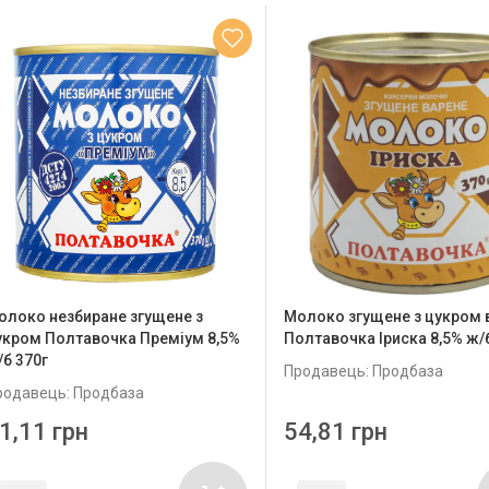
олоко незбиране згущене з
Молоко згущене з цукром 
укром Полтавочка Преміум 8,5%
Полтавочка Іриска 8,5% ж/
/б 370г
Продавець: Продбаза
родавець: Продбаза
1,11 грн
54,81 грн