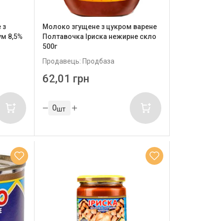
 з
Молоко згущене з цукром варене
м 8,5%
Полтавочка Іриска нежирне скло
500г
Продавець: Продбаза
62,01 грн
шт