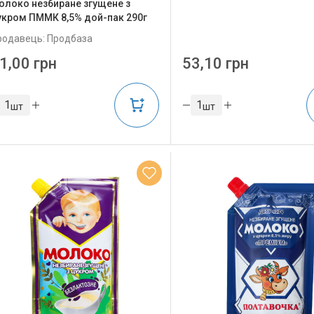
олоко незбиране згущене з
укром ПММК 8,5% дой-пак 290г
родавець: Продбаза
1,00 грн
53,10 грн
шт
шт