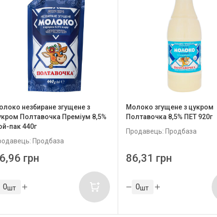
олоко незбиране згущене з
Молоко згущене з цукром
укром Полтавочка Преміум 8,5%
Полтавочка 8,5% ПЕТ 920г
ой-пак 440г
Продавець: Продбаза
родавець: Продбаза
6,96 грн
86,31 грн
шт
шт