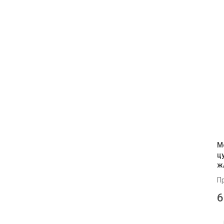
М
ц
ж
П
6