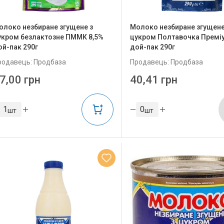
олоко незбиране згущене з
Молоко незбиране згущене
укром безлактозне ПММК 8,5%
цукром Полтавочка Преміу
ой-пак 290г
дой-пак 290г
родавець: Продбаза
Продавець: Продбаза
7,00 грн
40,41 грн
шт
шт