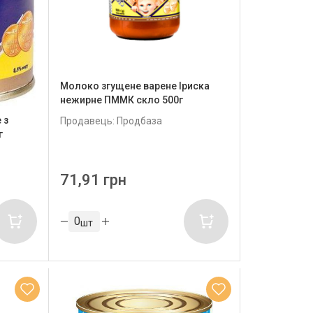
Молоко згущене варене Іриска
нежирне ПММК скло 500г
 з
Продавець: Продбаза
г
71,91 грн
шт