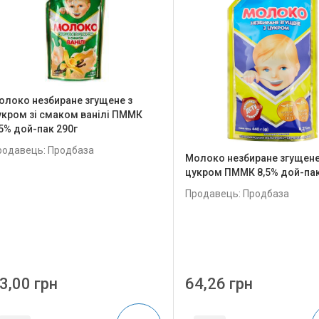
олоко незбиране згущене з
укром зі смаком ванілі ПММК
,5% дой-пак 290г
родавець: Продбаза
Молоко незбиране згущене
цукром ПММК 8,5% дой-пак
Продавець: Продбаза
3,00 грн
64,26 грн