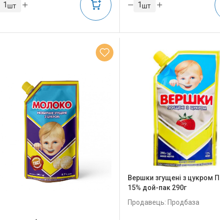
шт
шт
Вершки згущені з цукром
15% дой-пак 290г
Продавець: Продбаза