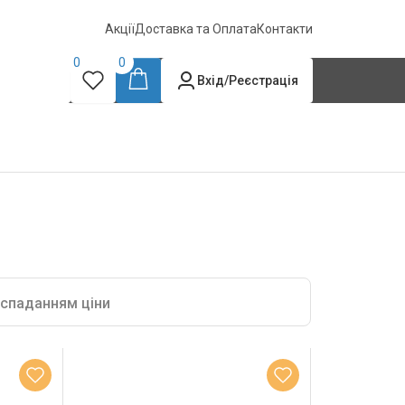
Акції
Доставка та Оплата
Контакти
0
0
Вхід/Реєстрація
 спаданням ціни