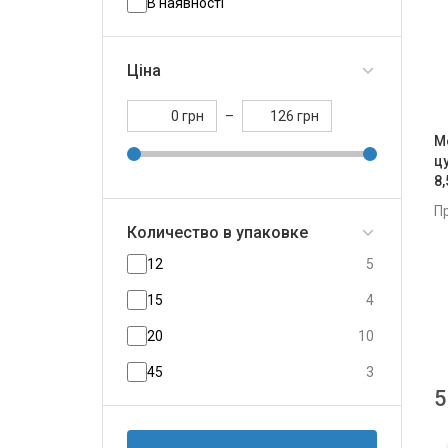
В наявності
Ціна
грн
–
грн
М
ц
8
П
Количество в упаковке
12
5
15
4
20
10
45
3
5