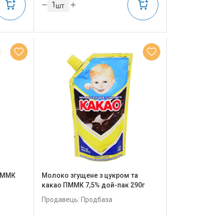
шт
 ПММК
Молоко згущене з цукром та
какао ПММК 7,5% дой-пак 290г
Продавець: Продбаза