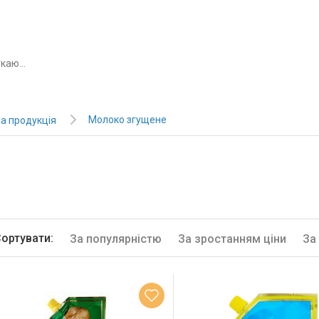
Молоко згущене
а продукція
ортувати:
За популярністю
За зростанням ціни
За