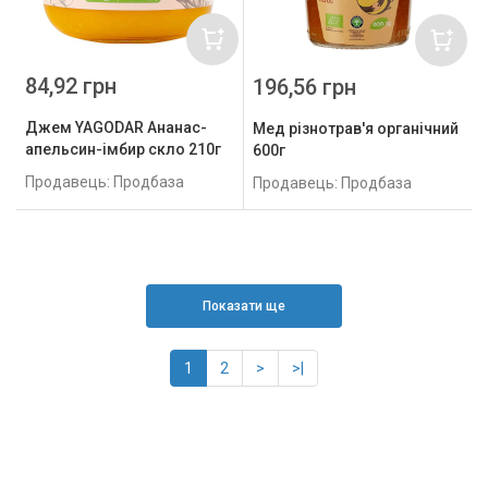
84,92 грн
196,56 грн
Джем YAGODAR Ананас-
Мед різнотрав'я органічний
апельсин-імбир скло 210г
600г
Продавець: Продбаза
Продавець: Продбаза
Показати ще
1
2
>
>|