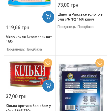
73,00 грн
Шпроти Рижське золото в
олії з/б №2 160г ключ
119,66 грн
Продавець: Продбаза
Мясо криля Аквамарин нат.
185г
Продавець: Продбаза
37,00 грн
Кілька Арктика бал обсм у
т/с з/б №5 230г