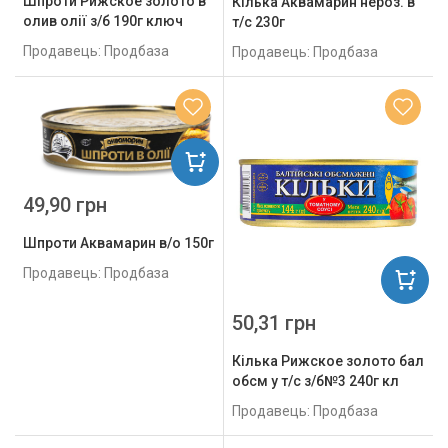
Шпроти Рижское золото в
Кілька Аквамарин нероз. в
олив олії з/б 190г ключ
т/с 230г
Продавець: Продбаза
Продавець: Продбаза
49,90 грн
Шпроти Аквамарин в/о 150г
Продавець: Продбаза
50,31 грн
Кілька Рижское золото бал
обсм у т/с з/б№3 240г кл
Продавець: Продбаза