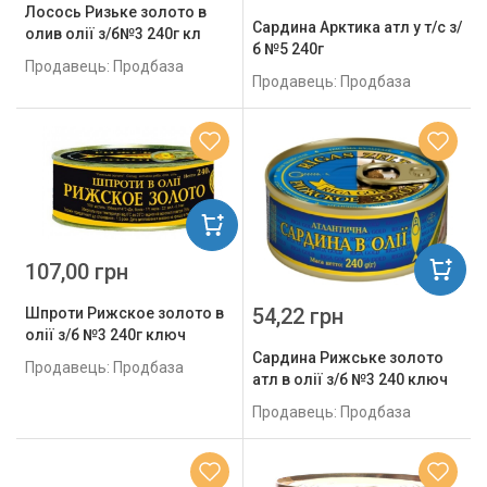
Лосось Ризьке золото в
Сардина Арктика атл у т/с з/
олив олії з/б№3 240г кл
б №5 240г
Продавець: Продбаза
Продавець: Продбаза
107,00 грн
54,22 грн
Шпроти Рижское золото в
олії з/б №3 240г ключ
Сардина Рижське золото
Продавець: Продбаза
атл в олії з/б №3 240 ключ
Продавець: Продбаза