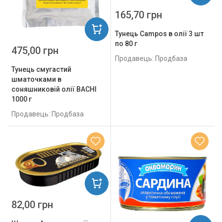
165,70 грн
Тунець Campos в олії 3 шт
по 80 г
475,00 грн
Продавець: Продбаза
Тунець смугастий
шматочками в
соняшниковій олії BACHI
1000 г
Продавець: Продбаза
82,00 грн