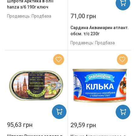
Шпроти Арктика в олії
hanza з/б 190г ключ
71,00 грн
Продавець: Продбаза
Сардина Аквамарин атлант.
обсм. т/с 230г
Продавець: Продбаза
95,63 грн
29,59 грн