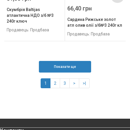
66,40 грн
Скумбрія Baltijas
атлантична НДО з/б №3
Сардина Рижське золот
240г ключ
атл олив олії з/б№3 240г кл
Продавець: Продбаза
Продавець: Продбаза
Показати ще
1
2
3
>
>|