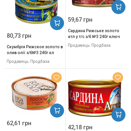
59,67 грн
Сардина Рижське золото
80,73 грн
атл у т/с з/б №3 240г ключ
Продавець: Продбаза
Скумбрія Рижское золото в
олив олії з/б№3 240г кл
Продавець: Продбаза
62,61 грн
42,18 грн