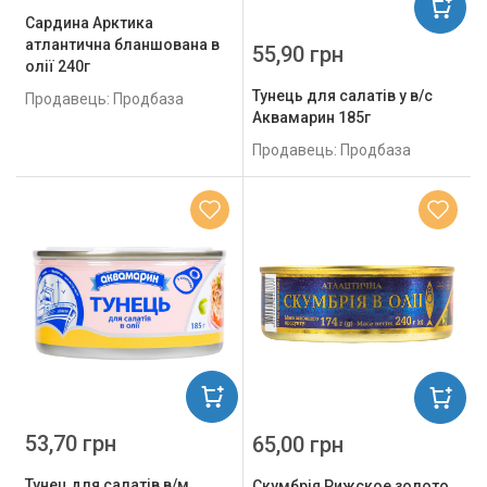
Сардина Арктика
атлантична бланшована в
55,90 грн
олії 240г
Тунець для салатів у в/с
Продавець: Продбаза
Аквамарин 185г
Продавець: Продбаза
53,70 грн
65,00 грн
Тунец для салатів в/м
Скумбрія Рижское золото