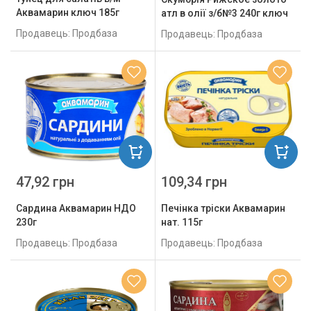
Аквамарин ключ 185г
атл в олії з/б№3 240г ключ
Продавець: Продбаза
Продавець: Продбаза
109,34 грн
47,92 грн
Печінка тріски Аквамарин
Сардина Аквамарин НДО
нат. 115г
230г
Продавець: Продбаза
Продавець: Продбаза