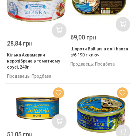
69,00 грн
28,84 грн
Шпроти Baltijas в олії hanza
Кілька Аквамарин
з/б 190 г ключ
нерозібрана в томатному
Продавець: Продбаза
соусі, 240г
Продавець: Продбаза
51,05 грн