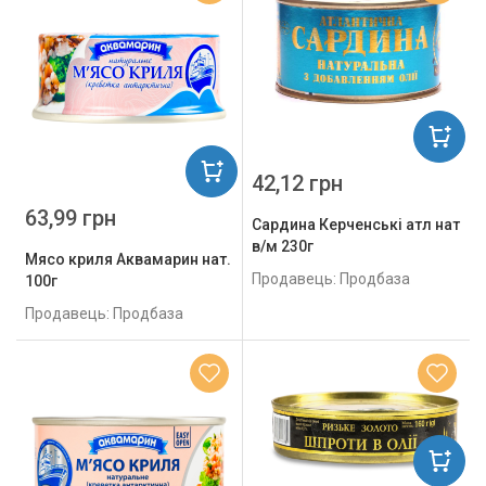
42,12 грн
63,99 грн
Сардина Керченські атл нат
в/м 230г
Мясо криля Аквамарин нат.
Продавець: Продбаза
100г
Продавець: Продбаза