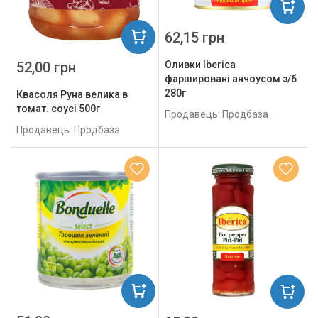
62,15 грн
52,00 грн
Оливки Iberica
фаршировані анчоусом з/б
280г
Квасоля Руна велика в
томат. соусі 500г
Продавець: Продбаза
Продавець: Продбаза