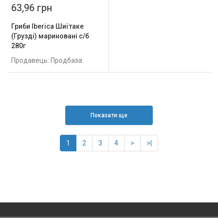
63,96 грн
Гриби Iberica Шиїтаке
(Грузді) мариновані с/б
280г
Продавець: Продбаза
Показати ще
1
2
3
4
>
>|