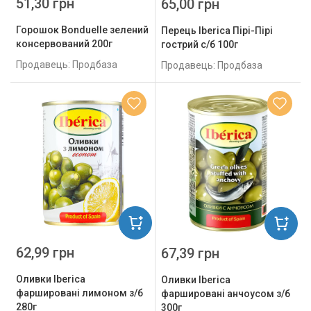
51,30 грн
65,00 грн
Горошок Bonduelle зелений
Перець Iberica Пірі-Пірі
консервований 200г
гострий с/б 100г
Продавець: Продбаза
Продавець: Продбаза
62,99 грн
67,39 грн
Оливки Iberica
Оливки Iberica
фаршировані лимоном з/б
фаршировані анчоусом з/б
280г
300г