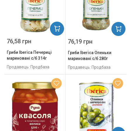
76,58 грн
76,19 грн
Гриби Iberica Печериці
Гриби Iberica Опеньки
мариновані с/б 314г
мариновані с/б 280г
Продавець: Продбаза
Продавець: Продбаза