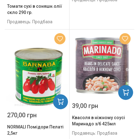
Томати сухі в соняшн.олії
скло 290 гр.
Продавець: Продбаза
39,00 грн
270,00 грн
Квасоля в ніжному соусі
Маринадо з/б 425мл
NORMALI Помідори Пелаті
Продавець: Продбаза
2,5кг