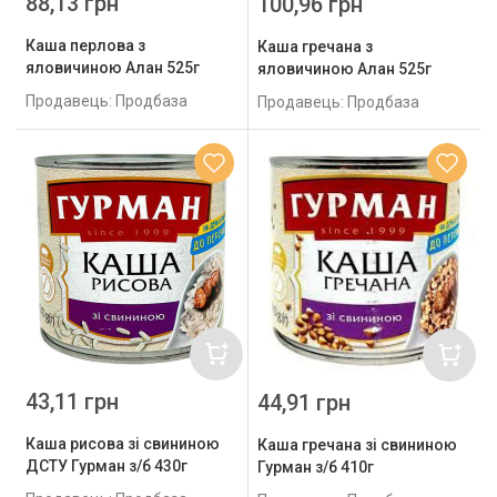
88,13 грн
100,96 грн
Каша перлова з
Каша гречана з
яловичиною Алан 525г
яловичиною Алан 525г
Продавець: Продбаза
Продавець: Продбаза
43,11 грн
44,91 грн
Каша рисова зі свининою
Каша гречана зі свининою
ДСТУ Гурман з/б 430г
Гурман з/б 410г