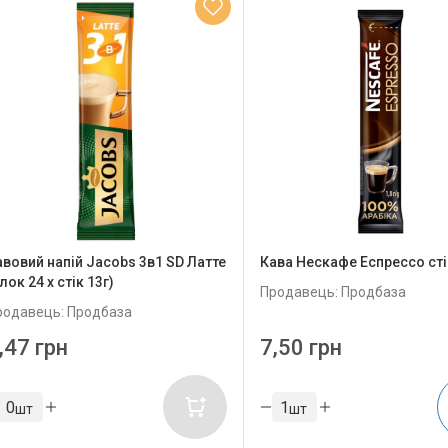
авовий напій Jacobs 3в1 SD Латте
Кава Нескафе Еспрессо стік
лок 24 х стік 13г)
Продавець: Продбаза
родавець: Продбаза
,47 грн
7,50 грн
шт
шт