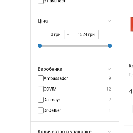
В наявності
Ціна
грн
–
грн
К
Виробники
П
Ambassador
9
COVIM
12
4
Dallmayr
7
Dr.Oetker
1
Gunz
5
Количество в упаковке
illy
13