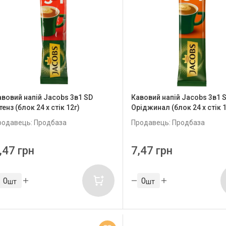
авовий напій Jacobs 3в1 SD
Кавовий напій Jacobs 3в1 
тенз (блок 24 х стік 12г)
Оріджинал (блок 24 x стік 1
родавець: Продбаза
Продавець: Продбаза
,47 грн
7,47 грн
шт
шт