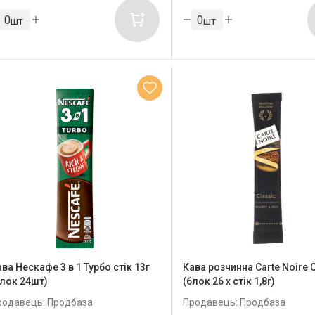
шт
шт
ва Нескафе 3 в 1 Турбо стік 13г
Кава розчинна Carte Noire 
блок 24шт)
(блок 26 x стік 1,8г)
родавець: Продбаза
Продавець: Продбаза