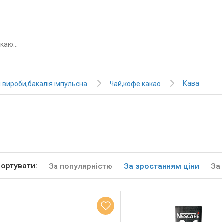
Кава
 вироби,бакалія імпульсна
Чай,кофе.какао
ортувати:
За популярністю
За зростанням ціни
За