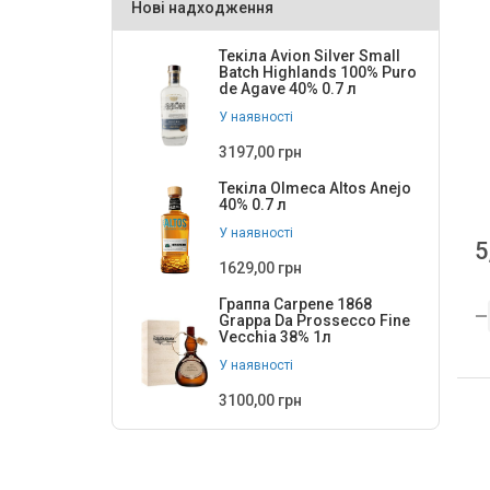
Нові надходження
30
2
32
2
Текіла Avion Silver Small
Batch Highlands 100% Puro
de Agave 40% 0.7 л
36
2
У наявності
4
4
3197,00 грн
5
1
Текіла Olmeca Altos Anejo
40% 0.7 л
520
4
У наявності
5
55
1
1629,00 грн
6
43
Граппа Carpene 1868
Grappa Da Prossecco Fine
8
6
Vecchia 38% 1л
9
У наявності
3
3100,00 грн