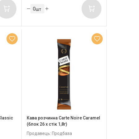
шт
Classic
Кава розчинна Carte Noire Caramel
(блок 26 x стік 1,8г)
Продавець: Продбаза