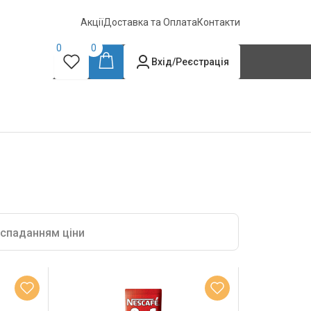
Акції
Доставка та Оплата
Контакти
0
0
Вхід/Реєстрація
 спаданням ціни