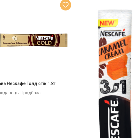
ава Нескафе Голд стік 1.8г
родавець: Продбаза