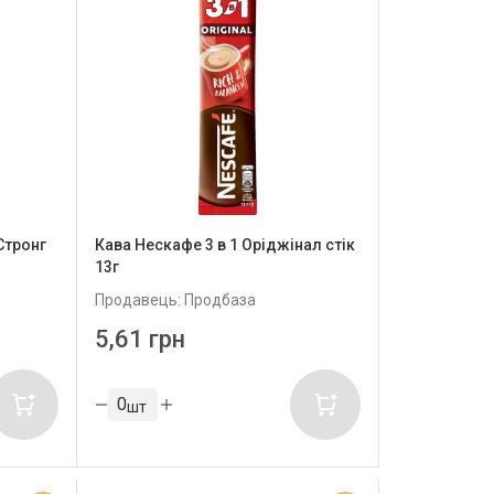
Стронг
Кава Нескафе 3 в 1 Оріджінал стік
13г
Продавець: Продбаза
5,61 грн
шт