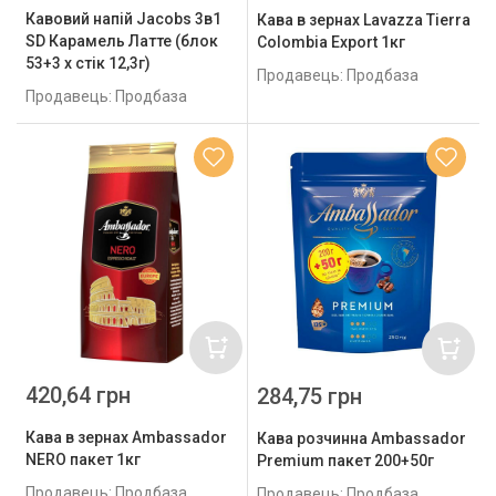
Кавовий напій Jacobs 3в1
Кава в зернах Lavazza Tierra
SD Карамель Латте (блок
Colombia Export 1кг
53+3 х стік 12,3г)
Продавець: Продбаза
Продавець: Продбаза
420,64 грн
284,75 грн
Кава в зернах Ambassador
Кава розчинна Ambassador
NERO пакет 1кг
Premium пакет 200+50г
Продавець: Продбаза
Продавець: Продбаза