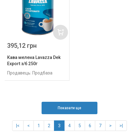
395,12 грн
Кава мелена Lavazza Dek
Export з/б 250г
Продавець: Продбаза
Показати ще
|<
<
1
2
3
4
5
6
7
>
>|