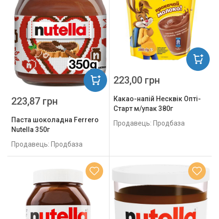
223,00 грн
Какао-напій Несквік Опті-
223,87 грн
Cтарт м/упак 380г
Паста шоколадна Ferrero
Продавець: Продбаза
Nutella 350г
Продавець: Продбаза