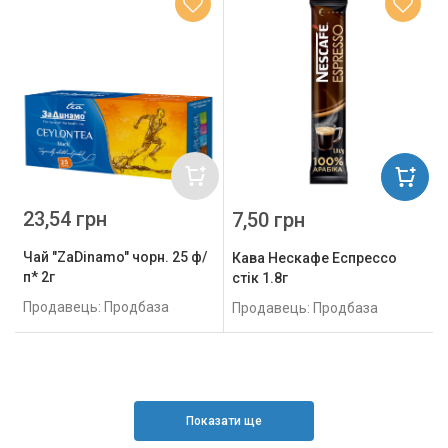
23,54 грн
7,50 грн
Чай "ZaDinamo" чорн. 25 ф/
Кава Нескафе Еспрессо
п* 2г
стік 1.8г
Продавець: Продбаза
Продавець: Продбаза
Показати ще