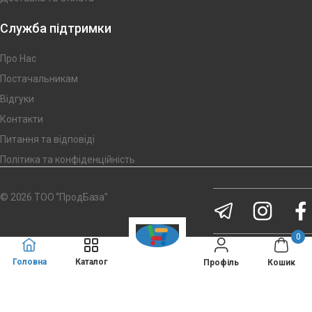
Служба підтримки
Про Нас
Постачальникам
Відгуки
Контакти
Питання та відповіді
Політика та конфіденційність
© 2026 ТОО “ПродБаза”
0
Головна
Каталог
Кошик
Профіль