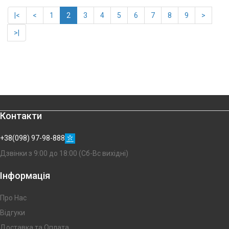
|<
<
1
2
3
4
5
6
7
8
9
>
>|
Контакти
+38(098) 97-98-888
Дзвінки з 9:00 до 18:00 (Сб-Вс вихідні)
Інформація
Про Нас
Відгуки
Доставка та Оплата