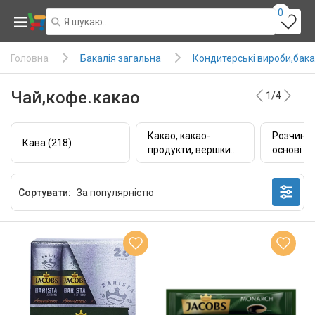
0
Бакалія загальна
Кондитерські вироби,бака
Головна
Чай,кофе.какао
1/4
Какао, какао-
Розчинні
Кава (218)
продукти, вершки
основі ка
(13)
Сортувати: