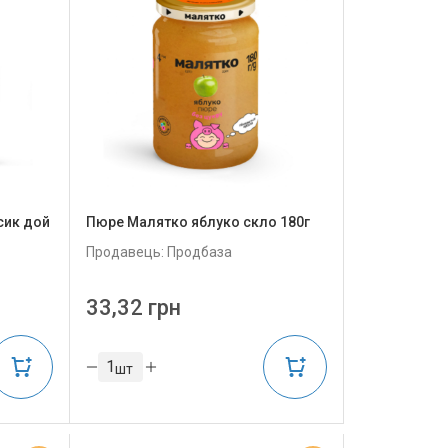
сик дой
Пюре Малятко яблуко скло 180г
Продавець: Продбаза
33,32 грн
шт