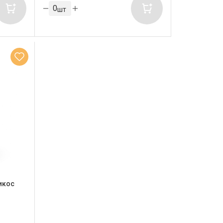
шт
икос