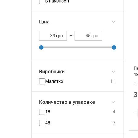
В наявності
Ціна
грн
–
грн
П
Виробники
1
Малятко
11
П
3
Количество в упаковке
18
4
48
7