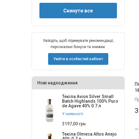
Увійдіть, щоб отримувати рекомендації,
персональні бонуси та знижки.
Увійти в особистий кабінет
Нові надходження
П
1
Текіла Avion Silver Small
П
Batch Highlands 100% Puro
de Agave 40% 0.7 л
3
У наявності
3197,00 грн
Текіла Olmeca Altos Anejo
40% 0.7 л