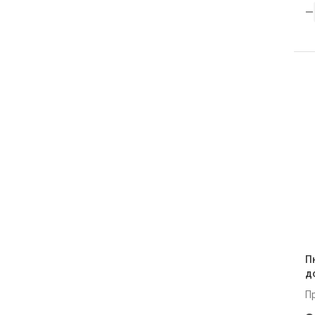
П
д
П