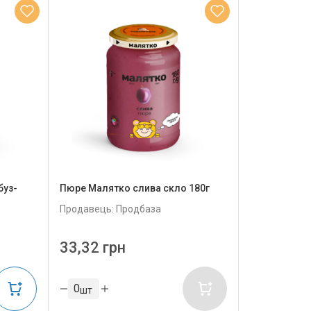
буз-
Пюре Малятко слива скло 180г
Продавець: Продбаза
33,32 грн
шт