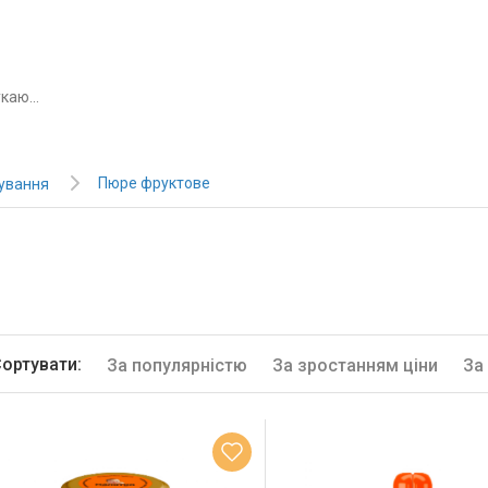
Пюре фруктове
ування
ортувати:
За популярністю
За зростанням ціни
За