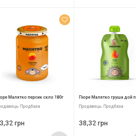
юре Малятко персик скло 180г
Пюре Малятко груша дой п
родавець: Продбаза
Продавець: Продбаза
3,32 грн
38,32 грн