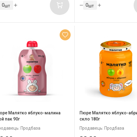
шт
шт
юре Малятко яблуко-малина
Пюре Малятко яблуко-абр
ой пак 90г
скло 180г
родавець: Продбаза
Продавець: Продбаза