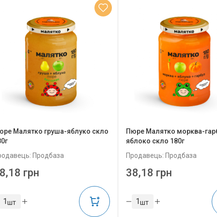
юре Малятко груша-яблуко скло
Пюре Малятко морква-гар
80г
яблоко скло 180г
родавець: Продбаза
Продавець: Продбаза
8,18 грн
38,18 грн
шт
шт