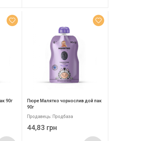
ак 90г
Пюре Малятко чорнослив дой пак
90г
Продавець: Продбаза
44,83 грн