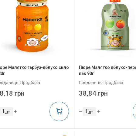
юре Малятко гарбуз-яблуко скло
Пюре Малятко яблуко-пер
80г
пак 90г
родавець: Продбаза
Продавець: Продбаза
8,18 грн
38,84 грн
шт
шт