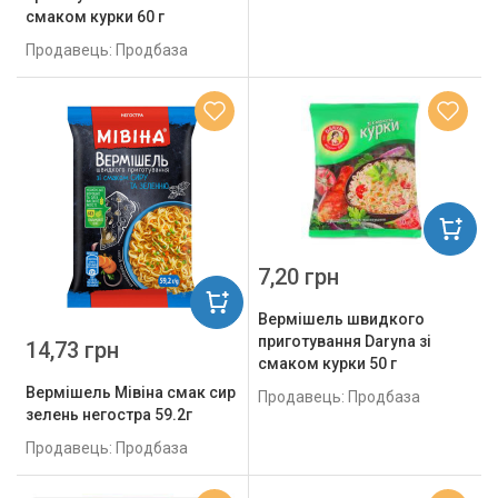
смаком курки 60 г
Продавець: Продбаза
7,20 грн
Вермішель швидкого
приготування Daryna зі
14,73 грн
смаком курки 50 г
Вермішель Мівіна смак сир
Продавець: Продбаза
зелень негостра 59.2г
Продавець: Продбаза