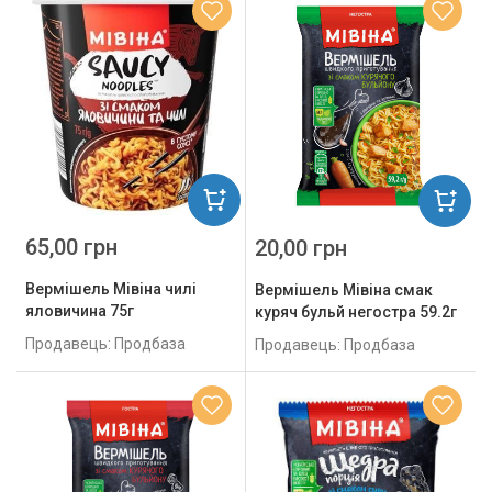
65,00 грн
20,00 грн
Вермішель Мівіна чилі
Вермішель Мівіна смак
яловичина 75г
куряч бульй негостра 59.2г
Продавець: Продбаза
Продавець: Продбаза