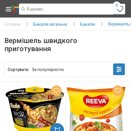
0
Вермішель 
Бакалія загальна
Бакалія
Головна
Вермішель швидкого
приготування
Сортувати: