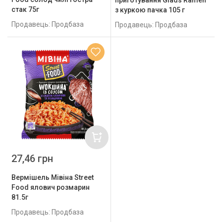
приготування Glads Ramen
стак 75г
з куркою пачка 105 г
Продавець: Продбаза
Продавець: Продбаза
27,46 грн
Вермішель Мівіна Street
Food ялович розмарин
81.5г
Продавець: Продбаза