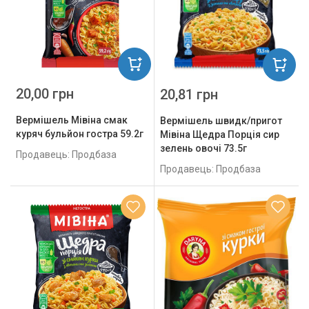
20,00 грн
20,81 грн
Вермішель Мівіна смак
Вермішель швидк/пригот
куряч бульйон гостра 59.2г
Мівіна Щедра Порція сир
зелень овочі 73.5г
Продавець: Продбаза
Продавець: Продбаза