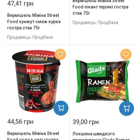
Вермішель Мівіна Street
47,41 грн
Food пікант теріякі гостра
стак 75г
Вермішель Мівіна Street
Food кунжут смаж курка
Продавець: Продбаза
гостра стак 75г
Продавець: Продбаза
44,56 грн
39,00 грн
Вермішель Мівіна Street
Локшина швидкого
Food солод чилі гостра