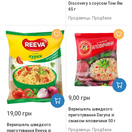
Discovery з соусом Том Ям
65 г
Продавець: Продбаза
9,00 грн
Вермішель швидкого
19,00 грн
приготування Daryna зі
смаком яловичини 50 г
Вермішель швидкого
Продавець: Продбаза
приготування Reeva зі