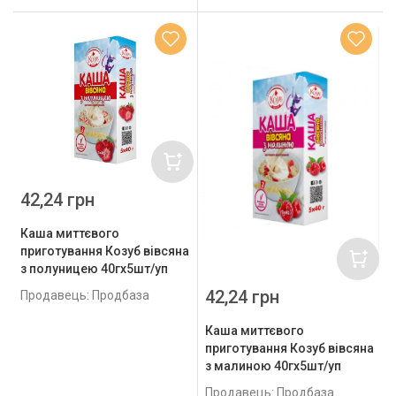
42,24 грн
Каша миттєвого
приготування Козуб вівсяна
з полуницею 40гх5шт/уп
42,24 грн
Продавець: Продбаза
Каша миттєвого
приготування Козуб вівсяна
з малиною 40гх5шт/уп
Продавець: Продбаза