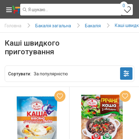
0
Каші швидк
Бакалія загальна
Бакалія
Головна
Каші швидкого
приготування
Сортувати: