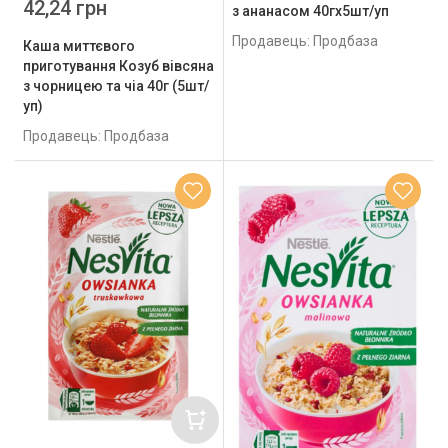
42,24 грн
з ананасом 40гх5шт/уп
Продавець: Продбаза
Каша миттєвого
приготування Козуб вівсяна
з чорницею та чіа 40г (5шт/
уп)
Продавець: Продбаза