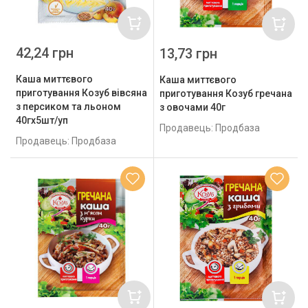
42,24 грн
13,73 грн
Каша миттєвого
Каша миттєвого
приготування Козуб вівсяна
приготування Козуб гречана
з персиком та льоном
з овочами 40г
40гх5шт/уп
Продавець: Продбаза
Продавець: Продбаза