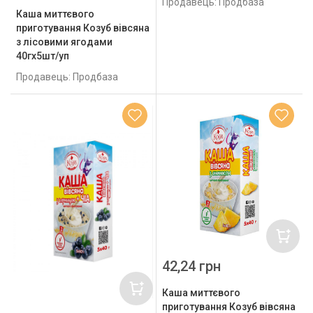
Продавець: Продбаза
Каша миттєвого
приготування Козуб вівсяна
з лісовими ягодами
40гх5шт/уп
Продавець: Продбаза
42,24 грн
Каша миттєвого
приготування Козуб вівсяна