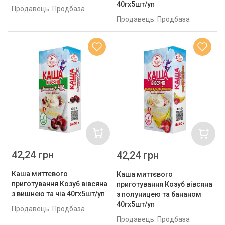
40гх5шт/уп
Продавець: Продбаза
Продавець: Продбаза
42,24 грн
42,24 грн
Каша миттєвого
Каша миттєвого
приготування Козуб вівсяна
приготування Козуб вівсяна
з вишнею та чіа 40гх5шт/уп
з полуницею та бананом
40гх5шт/уп
Продавець: Продбаза
Продавець: Продбаза