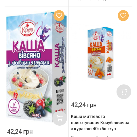
42,24 грн
Каша миттєвого
приготування Козуб вівсяна
з курагою 40гх5шт/уп
42,24 грн