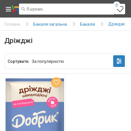
0
Дріжджі
Бакалія загальна
Бакалія
Головна
Дріжджі
Сортувати: