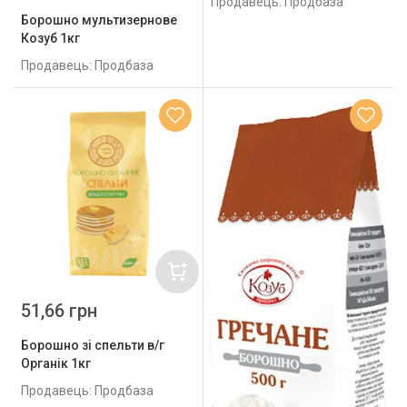
Продавець: Продбаза
Борошно мультизернове
Козуб 1кг
Продавець: Продбаза
51,66 грн
Борошно зі спельти в/г
Органік 1кг
Продавець: Продбаза