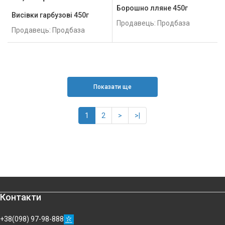
Борошно лляне 450г
Висівки гарбузові 450г
Продавець: Продбаза
Продавець: Продбаза
Показати ще
1
2
>
>|
Контакти
+38(098) 97-98-888