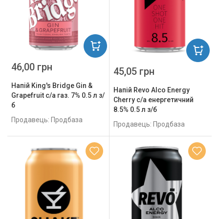
46,00 грн
45,05 грн
Напій King's Bridge Gin &
Напій Revo Alco Energy
Grapefruit с/а газ. 7% 0.5 л з/
Cherry с/а енергетичний
б
8.5% 0.5 л з/б
Продавець: Продбаза
Продавець: Продбаза