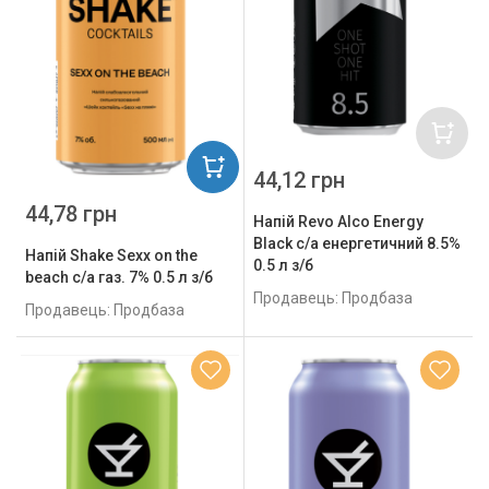
44,12 грн
44,78 грн
Напій Revo Alco Energу
Black с/а енергетичний 8.5%
Напій Shake Sexx on the
0.5 л з/б
beach с/а газ. 7% 0.5 л з/б
Продавець: Продбаза
Продавець: Продбаза