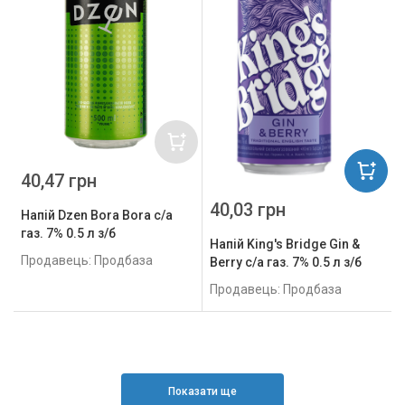
40,47 грн
40,03 грн
Напій Dzen Bora Bora с/а
газ. 7% 0.5 л з/б
Напій King's Bridge Gin &
Продавець: Продбаза
Berry с/а газ. 7% 0.5 л з/б
Продавець: Продбаза
Показати ще