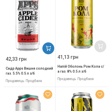
41,13 грн
42,33 грн
Напій Оболонь Ром Кола с/
Сидр Apps Вишня солодкий
а газ. 8% 0.5 л з/б
газ. 5.5% 0.5 л з/б
Продавець: Продбаза
Продавець: Продбаза