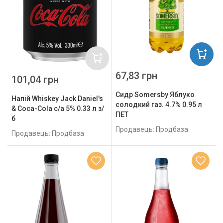
67,83 грн
101,04 грн
Сидр Somersby Яблуко
Напій Whiskey Jack Daniel's
солодкий газ. 4.7% 0.95 л
& Coca-Cola с/а 5% 0.33 л з/
ПЕТ
б
Продавець: Продбаза
Продавець: Продбаза