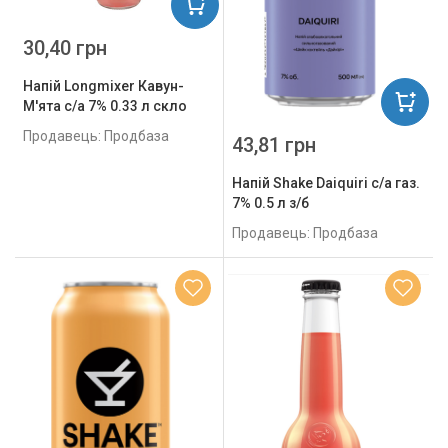
30,40 грн
Напій Longmixer Кавун-
М'ята с/а 7% 0.33 л скло
Продавець: Продбаза
43,81 грн
Напій Shake Daiquiri с/а газ.
7% 0.5 л з/б
Продавець: Продбаза