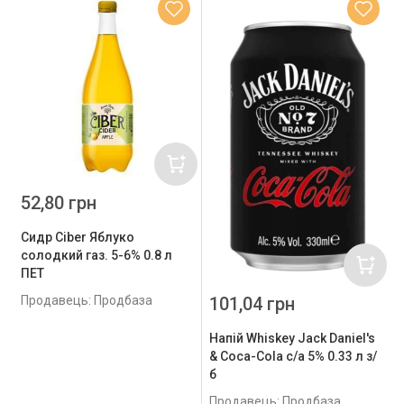
52,80 грн
Сидр Ciber Яблуко
солодкий газ. 5-6% 0.8 л
ПЕТ
101,04 грн
Продавець: Продбаза
Напій Whiskey Jack Daniel's
& Coca-Cola с/а 5% 0.33 л з/
б
Продавець: Продбаза