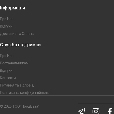
Інформація
Про Нас
Відгуки
Доставка та Оплата
Служба підтримки
Про Нас
Постачальникам
Відгуки
Контакти
Питання та відповіді
Політика та конфіденційність
© 2026 ТОО “ПродБаза”