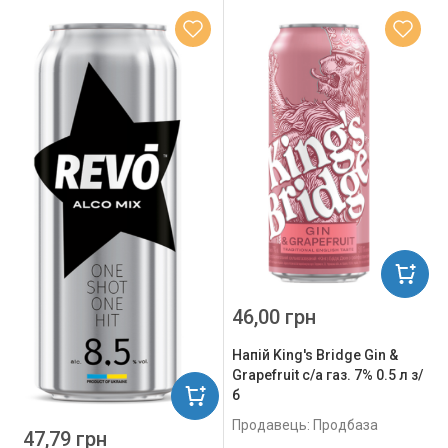
46,00 грн
Напій King's Bridge Gin &
Grapefruit с/а газ. 7% 0.5 л з/
б
Продавець: Продбаза
47,79 грн