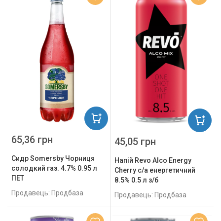
65,36 грн
45,05 грн
Сидр Somersby Чорниця
Напій Revo Alco Energy
солодкий газ. 4.7% 0.95 л
Cherry с/а енергетичний
ПЕТ
8.5% 0.5 л з/б
Продавець: Продбаза
Продавець: Продбаза