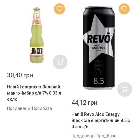
30,40 грн
Напій Longmixer Зелений
манго-Імбир с/а 7% 0.33 л
скло
44,12 грн
Продавець: Продбаза
Напій Revo Alco Energу
Black с/а енергетичний 8.5%
0.5 л з/б
Продавець: Продбаза