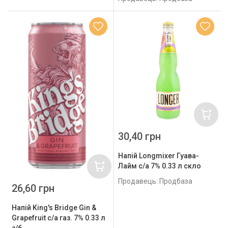
30,40 грн
Напій Longmixer Гуава-
Лайм с/а 7% 0.33 л скло
Продавець: Продбаза
26,60 грн
Напій King's Bridge Gin &
Grapefruit с/а газ. 7% 0.33 л
з/б