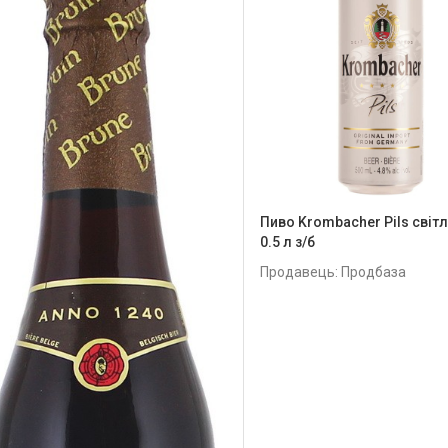
Пиво Krombacher Pils світл
0.5 л з/б
Продавець: Продбаза