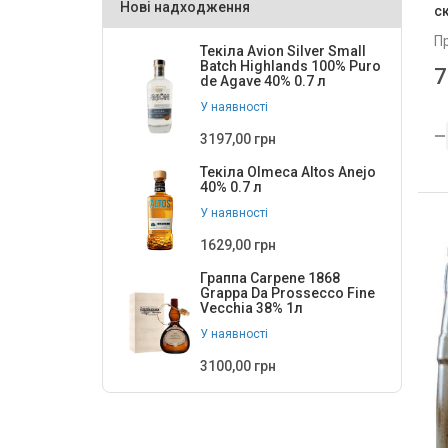
Нові надходження
с
Grimbergen, Carlsberg Supply
3
Company Polska S.A.
П
Текіла Avion Silver Small
Guinness, Diageo
1
Batch Highlands 100% Puro
7
de Agave 40% 0.7 л
Hoegaarden
3
У наявності
Holland Crown
2
3197,00 грн
Hollandia
Текіла Olmeca Altos Anejo
2
40% 0.7 л
Kanapinis
2
У наявності
Krombacher
4
1629,00 грн
Kronenbourg, ПрАТ Карлсберг
Граппа Carpene 1868
2
Grappa Da Prossecco Fine
Україна
Vecchia 38% 1л
Leffe
8
У наявності
Lowenbrau
3
3100,00 грн
Mike's
6
Miller , ПрАТ Карлсберг Україна
1