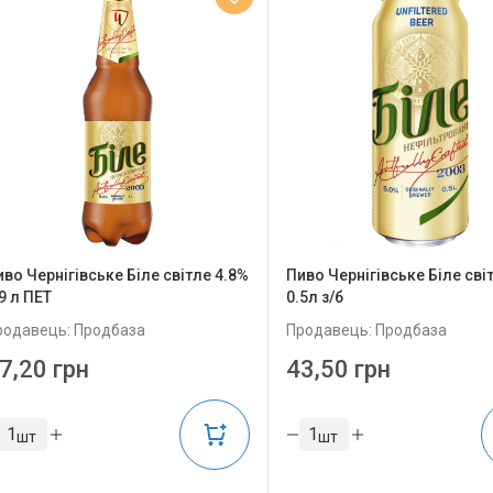
иво Чернігівське Біле світле 4.8%
Пиво Чернігівське Біле сві
9 л ПЕТ
0.5л з/б
родавець: Продбаза
Продавець: Продбаза
7,20 грн
43,50 грн
шт
шт