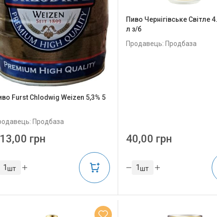
Пиво Чернігівське Світле 4
л з/б
Продавець: Продбаза
иво Furst Chlodwig Weizen 5,3% 5
родавець: Продбаза
13,00 грн
40,00 грн
шт
шт