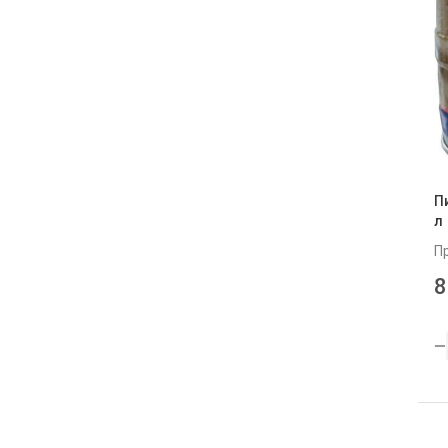
PIVNI VOZIK
1
Radeberger
1
Samson
2
Schofferhofer
1
Spaten
2
П
St.Pierre
3
л
Staropramen, ПрАТ Карлсберг
3
П
Україна
8
Stella Artois
2
Stortebeker
10
Vamberg
1
Volfas Engelman
8
Warsteiner , Warsteiner Brauerei
2
Haus Cramer KG