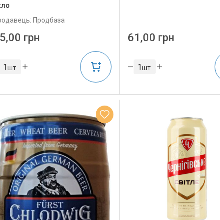
кло
родавець: Продбаза
5,00 грн
61,00 грн
шт
шт