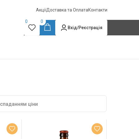
Акції
Доставка та Оплата
Контакти
0
0
Вхід/Реєстрація
 спаданням ціни