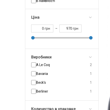
В наявності
Ціна
грн
–
грн
Виробники
A Le Coq
2
Bavaria
1
Beck’s
1
Berliner
1
Bernard
3
Количество в упаковке
Bistrampolio
5