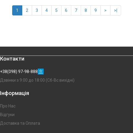
1
2
3
4
5
6
7
8
9
>
>|
Контакти
+38(098) 97-98-888
Дзвінки з 9:00 до 18:00 (Сб-Вс вихідні)
Інформація
Про Нас
Відгуки
Доставка та Оплата