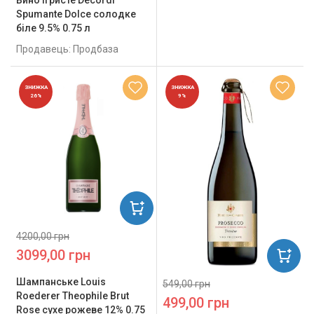
Вино ігристе Decordi
Spumante Dolce солодке
біле 9.5% 0.75 л
Продавець: Продбаза
ЗНИЖКА
ЗНИЖКА
26%
9%
4200,00 грн
3099,00 грн
Шампанське Louis
549,00 грн
Roederer Theophile Brut
499,00 грн
Rose сухе рожеве 12% 0.75