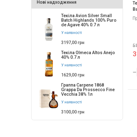
Нові надходження
Те
Olmeca
6
B
Текіла Avion Silver Small
Padre Azul
3
П
Batch Highlands 100% Puro
de Agave 40% 0.7 л
PATRON
3
У наявності
Rooster
2
3197,00 грн
51
San Jose
2
3
Текіла Olmeca Altos Anejo
40% 0.7 л
Se Busca
1
У наявності
Sombrero Negro
3
1629,00 грн
WILLIAM GRANT& SONS
3
Граппа Carpene 1868
Grappa Da Prossecco Fine
Ла Каса Дієго енд Марія
3
Vecchia 38% 1л
У наявності
Локіта Енсамбль
1
3100,00 грн
Сієрра
12
ТМ Avion
1