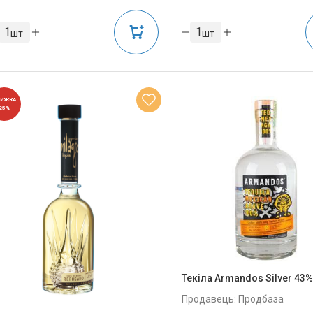
шт
шт
НИЖКА
25%
Текіла Armandos Silver 43%
Продавець: Продбаза