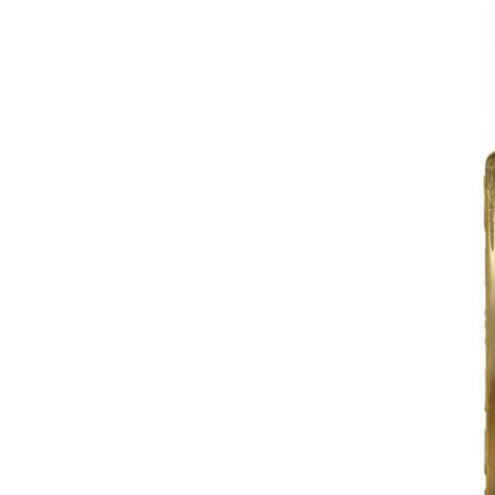
ТМ Olmeca
1