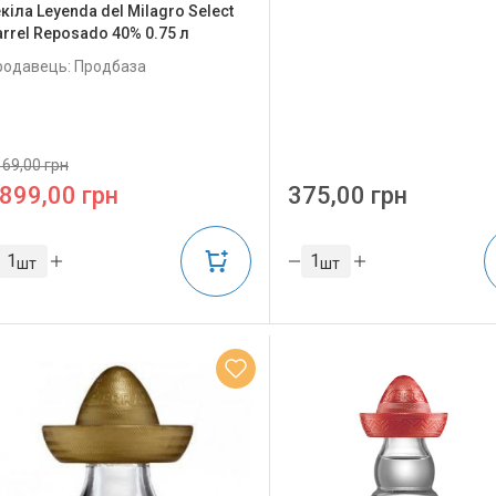
кіла Leyenda del Milagro Select
arrel Reposado 40% 0.75 л
родавець: Продбаза
69,00 грн
899,00 грн
375,00 грн
шт
шт