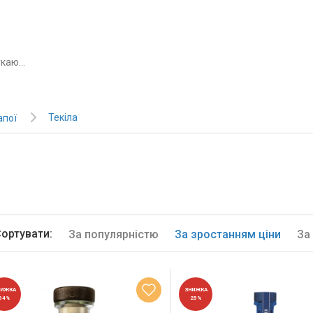
Текіла
апої
ортувати:
За популярністю
За зростанням ціни
За
НИЖКА
ЗНИЖКА
34%
25%