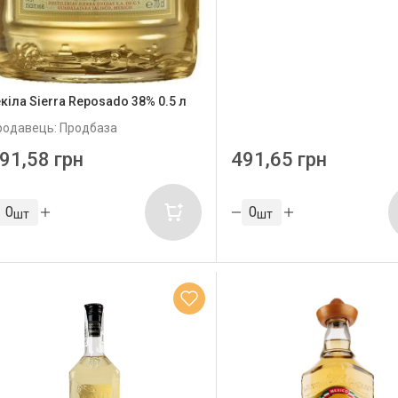
кіла Sierra Reposado 38% 0.5 л
родавець: Продбаза
91,58 грн
491,65 грн
шт
шт