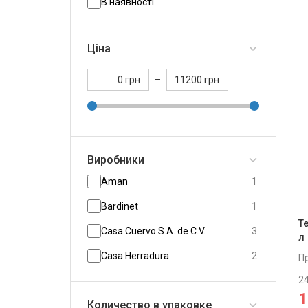
В наявності
Ціна
грн
–
грн
Виробники
Aman
1
Bаrdinet
1
Т
Casa Cuervo S.A. de C.V.
3
л
Casa Herradura
2
П
24
Casa Noble
3
1
Количество в упаковке
Casamigos
3