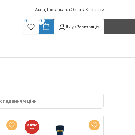
Акції
Доставка та Оплата
Контакти
0
0
Вхід/Реєстрація
 спаданням ціни
ЗНИЖКА
28%