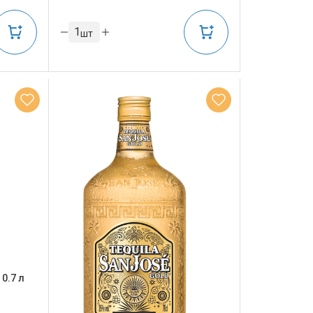
шт
 0.7 л