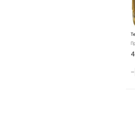
Те
П
4