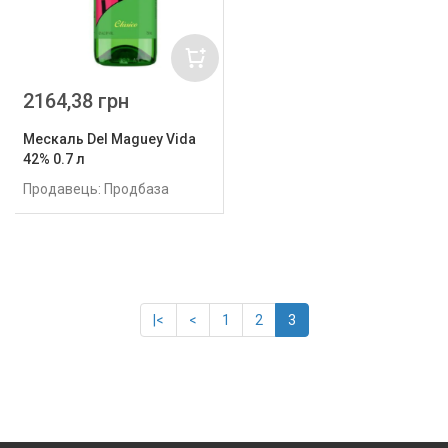
2164,38 грн
Мескаль Del Maguey Vida
42% 0.7 л
Продавець: Продбаза
|<
<
1
2
3