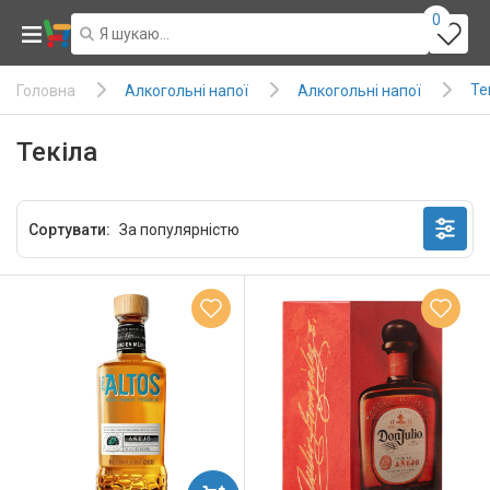
0
Те
Алкогольні напої
Алкогольні напої
Головна
Текіла
Сортувати: