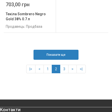
703,00 грн
Текіла Sombrero Negro
Gold 38% 0.7 л
Продавець: Продбаза
Показати ще
|<
<
1
2
3
>
>|
Контакти