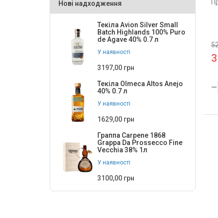
П
Нові надходження
Olmeca
6
Текіла Avion Silver Small
Padre Azul
3
Batch Highlands 100% Puro
de Agave 40% 0.7 л
PATRON
3
52
У наявності
3
Rooster
2
3197,00 грн
San Jose
2
Текіла Olmeca Altos Anejo
40% 0.7 л
Se Busca
1
У наявності
Sombrero Negro
3
1629,00 грн
WILLIAM GRANT& SONS
3
Граппа Carpene 1868
Grappa Da Prossecco Fine
Ла Каса Дієго енд Марія
3
Vecchia 38% 1л
У наявності
Локіта Енсамбль
1
3100,00 грн
Сієрра
12
ТМ Avion
1