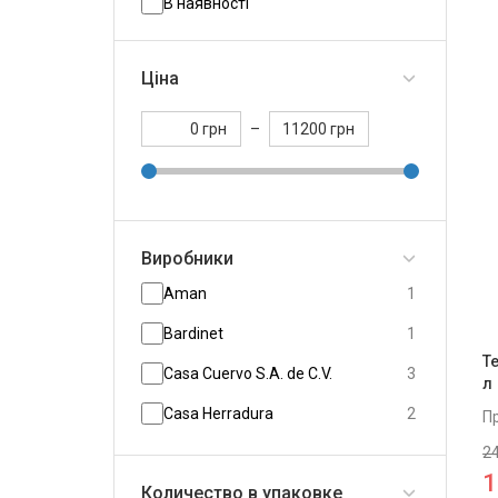
В наявності
Ціна
грн
–
грн
Виробники
Aman
1
Bаrdinet
1
Т
Casa Cuervo S.A. de C.V.
3
л
Casa Herradura
2
П
24
Casa Noble
3
1
Количество в упаковке
Casamigos
3