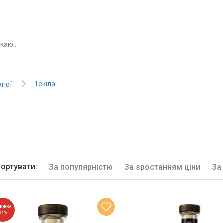
Текіла
апої
ортувати:
За популярністю
За зростанням ціни
За
НИЖКА
34%