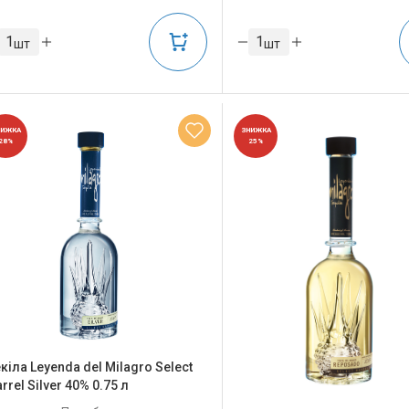
шт
шт
НИЖКА
ЗНИЖКА
28%
25%
кіла Leyenda del Milagro Select
rrel Silver 40% 0.75 л