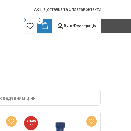
Акції
Доставка та Оплата
Контакти
0
0
Вхід/Реєстрація
 спаданням ціни
ЗНИЖКА
25%