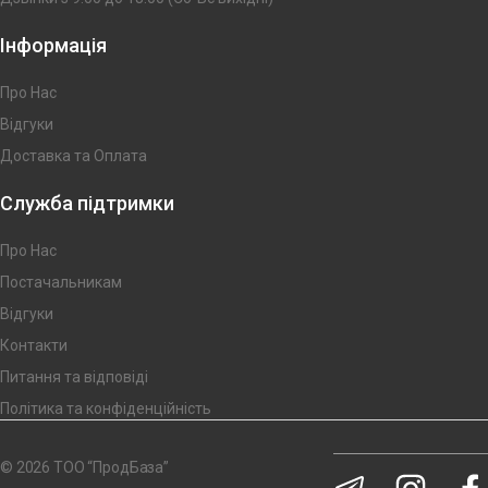
Інформація
Про Нас
Відгуки
Доставка та Оплата
Служба підтримки
Про Нас
Постачальникам
Відгуки
Контакти
Питання та відповіді
Політика та конфіденційність
© 2026 ТОО “ПродБаза”