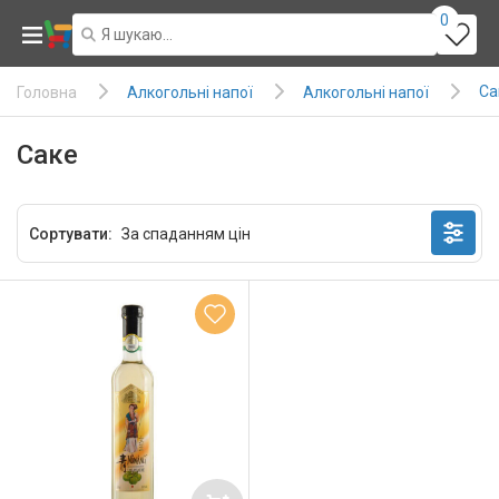
0
Са
Алкогольні напої
Алкогольні напої
Головна
Саке
Сортувати: