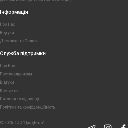
Інформація
Про Нас
Відгуки
Доставка та Оплата
Служба підтримки
Про Нас
Постачальникам
Відгуки
Контакти
Питання та відповіді
Політика та конфіденційність
© 2026 ТОО “ПродБаза”