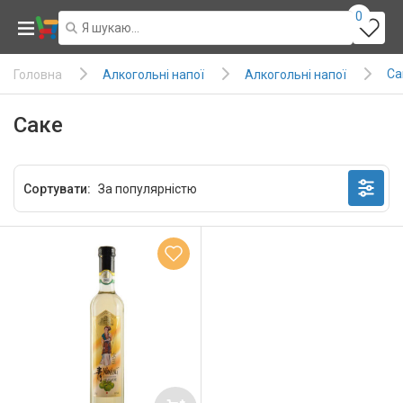
0
Са
Алкогольні напої
Алкогольні напої
Головна
Саке
Сортувати: