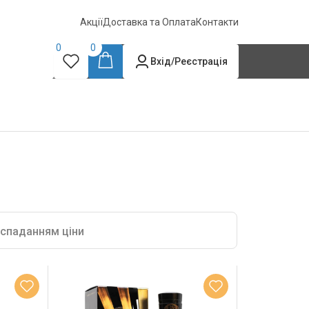
Акції
Доставка та Оплата
Контакти
0
0
Вхід/Реєстрація
 спаданням ціни