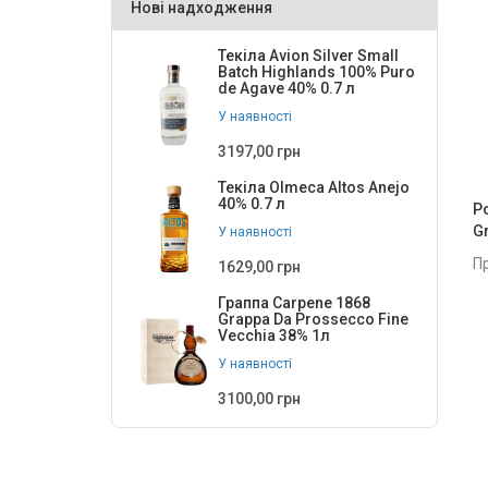
Нові надходження
Grand Kadoo
5
Текіла Avion Silver Small
Havana
2
Batch Highlands 100% Puro
de Agave 40% 0.7 л
Havana Club
1
У наявності
HHD
1
3197,00 грн
Jamaica Pot Still Rum
1
Текіла Olmeca Altos Anejo
40% 0.7 л
Р
Karukera
2
G
У наявності
Kraken
1
П
1629,00 грн
La Bandera
2
Граппа Carpene 1868
Grappa Da Prossecco Fine
Lamb's
3
Vecchia 38% 1л
У наявності
Langs
2
3100,00 грн
Livico (gin+liquor)
2
MacNair's Exploration
2