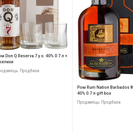
м Don Q Reserva 7 y.o. 40% 0.7 л +
 келихи
родавець: Продбаза
Ром Rum Nation Barbados 8 
40% 0.7 л gift box
Продавець: Продбаза