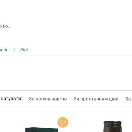
Ром
апої
ортувати:
За популярністю
За зростанням ціни
За