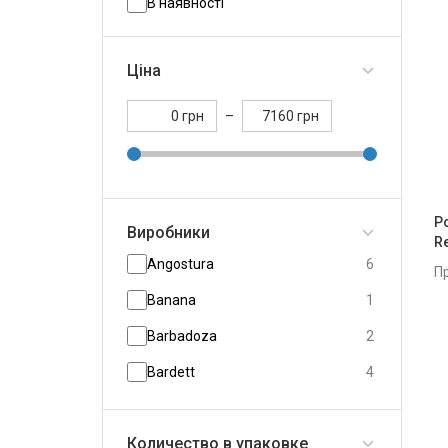
В наявності
Ціна
грн
–
грн
Ро
Виробники
Re
Angostura
6
П
Banana
1
Barbadoza
2
Bardett
4
Bardinet
1
Количество в упаковке
Bumbu
2