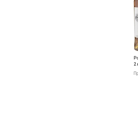
WILLIAM GRANT& SONS
2
Zacapa
2
Абуело
5
Бакарді
5
Бакарди
7
Ро
Ботафого
3
2
Каріба
2
П
Кептан
1
Плантейшн
5
Сістер Айлз
4
ТМ Havana Club
4
ТМ Lamb's
1