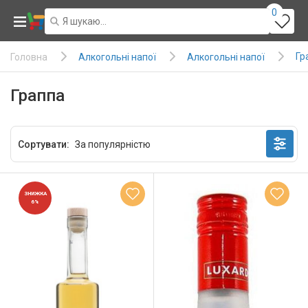
0
Гр
Алкогольні напої
Алкогольні напої
Головна
Граппа
Сортувати:
ЗНИЖКА
6%