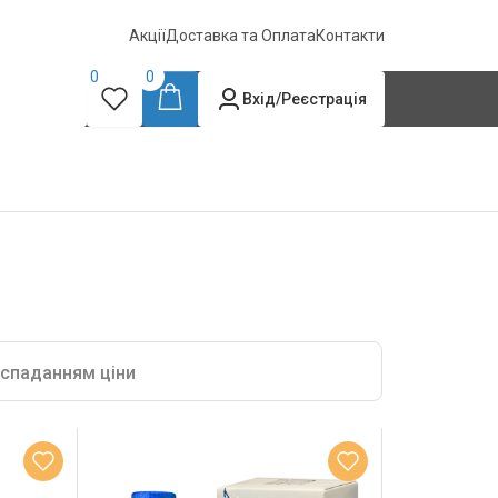
Акції
Доставка та Оплата
Контакти
0
0
Вхід/Реєстрація
 спаданням ціни