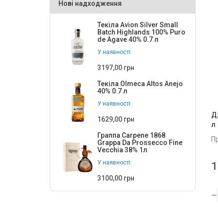
Нові надходження
Gin Lane 1751
1
Текіла Avion Silver Small
Gin Mare
2
Batch Highlands 100% Puro
de Agave 40% 0.7 л
Gin MIA
1
У наявності
Giro
2
3197,00 грн
Glen's
2
Текіла Olmeca Altos Anejo
40% 0.7 л
Gordon's
6
У наявності
Gordon’s
1
Д
1629,00 грн
л
Hendrick's
2
Граппа Carpene 1868
П
Grappa Da Prossecco Fine
Indian
1
Vecchia 38% 1л
У наявності
1
Ki No Bi
1
3100,00 грн
Knut
1
Le Gin
2