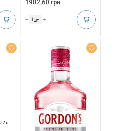
1902,60 грн
шт
0.7 л