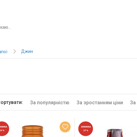
Джин
апої
ортувати:
За популярністю
За зростанням ціни
За
НИЖКА
ЗНИЖКА
29%
27%