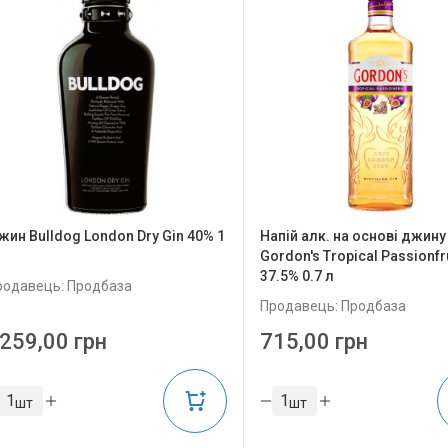
жин Bulldog London Dry Gin 40% 1
Напій алк. на основі джину
Gordon's Tropical Passionfr
37.5% 0.7 л
родавець: Продбаза
Продавець: Продбаза
259,00 грн
715,00 грн
шт
шт