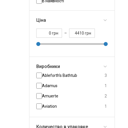
В наявності
Ціна
грн
–
грн
Виробники
Ableforth's Bathtub
3
Adamus
1
Amuerte
2
Aviation
1
BEAM SUNTORY
8
Количество в упаковке
Beefeater
6