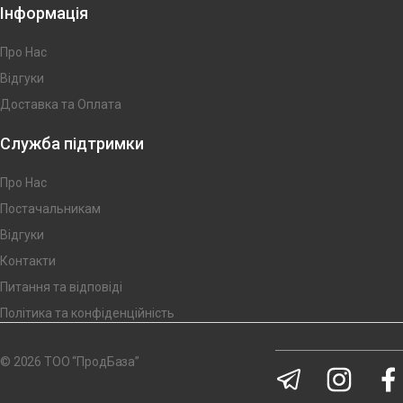
Інформація
Про Нас
Відгуки
Доставка та Оплата
Служба підтримки
Про Нас
Постачальникам
Відгуки
Контакти
Питання та відповіді
Політика та конфіденційність
© 2026 ТОО “ПродБаза”