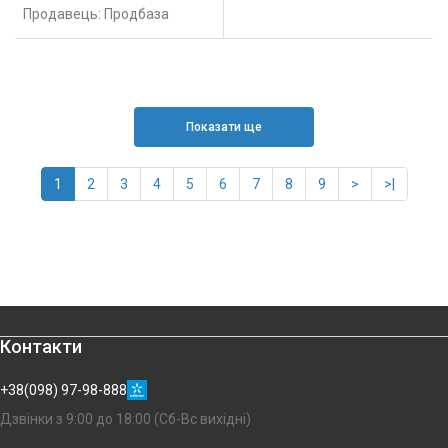
Продавець: Продбаза
Показати ще
1
2
3
4
5
6
7
8
9
>
>|
Контакти
+38(098) 97-98-888
Дзвінки з 9:00 до 18:00 (Сб-Вс вихідні)