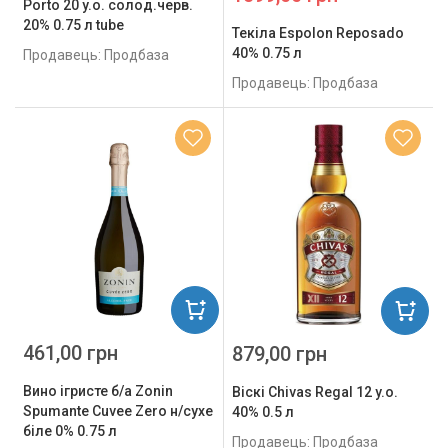
Porto 20 y.o. солод.черв.
20% 0.75 л tube
Текіла Espolon Reposado
40% 0.75 л
Продавець: Продбаза
Продавець: Продбаза
461,00 грн
879,00 грн
Вино ігристе б/а Zonin
Віскі Chivas Regal 12 y.o.
Spumante Cuvеe Zero н/сухе
40% 0.5 л
біле 0% 0.75 л
Продавець: Продбаза